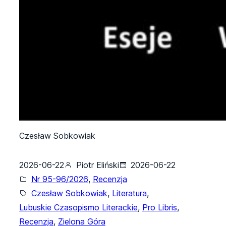
Czesław Sobkowiak
2026-06-22
Piotr Eliński
2026-06-22
Nr 95-96/2026
, 
Recenzja
Czesław Sobkowiak
, 
Literatura
, 
Lubuskie Czasopismo Literackie
, 
Pro Libris
, 
Recenzja
, 
Zielona Góra