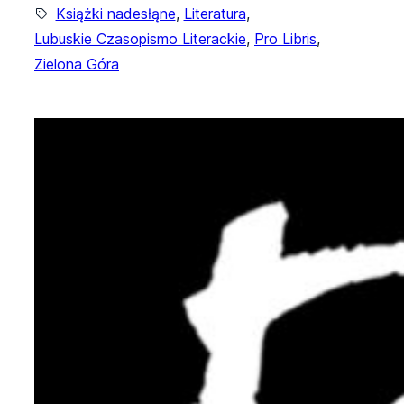
Książki nadesłąne
, 
Literatura
, 
Lubuskie Czasopismo Literackie
, 
Pro Libris
, 
Zielona Góra