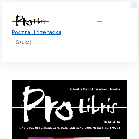
Poczta Literacka
Search
for: