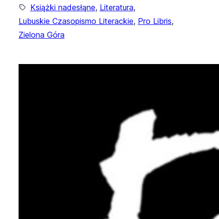
Książki nadesłąne
, 
Literatura
, 
Lubuskie Czasopismo Literackie
, 
Pro Libris
, 
Zielona Góra