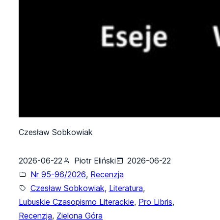
Czesław Sobkowiak
2026-06-22
Piotr Eliński
2026-06-22
Nr 95-96/2026
, 
Recenzja
Czesław Sobkowiak
, 
Literatura
, 
Lubuskie Czasopismo Literackie
, 
Pro Libris
, 
Recenzja
, 
Zielona Góra