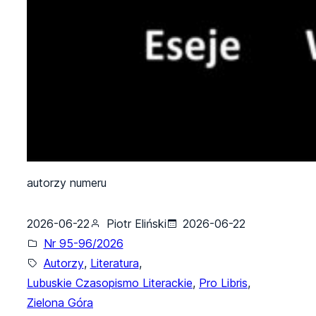
autorzy numeru
2026-06-22
Piotr Eliński
2026-06-22
Nr 95-96/2026
Autorzy
, 
Literatura
, 
Lubuskie Czasopismo Literackie
, 
Pro Libris
, 
Zielona Góra