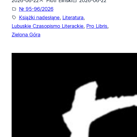
2026-06-22
Piotr Eliński
2026-06-22
Nr 95-96/2026
Książki nadesłąne
, 
Literatura
, 
Lubuskie Czasopismo Literackie
, 
Pro Libris
, 
Zielona Góra