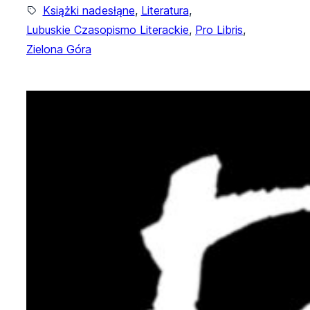
Książki nadesłąne
, 
Literatura
, 
Lubuskie Czasopismo Literackie
, 
Pro Libris
, 
Zielona Góra