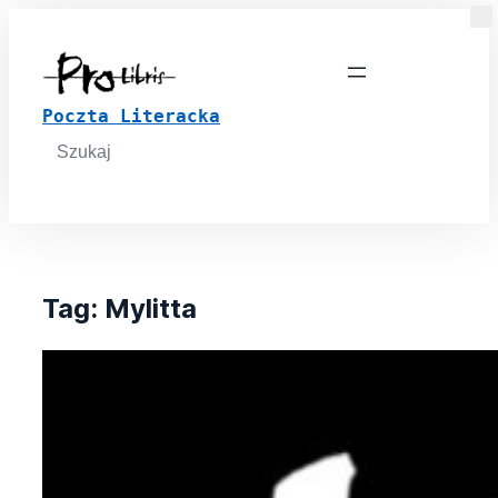
Poczta Literacka
Search
for:
Tag:
Mylitta