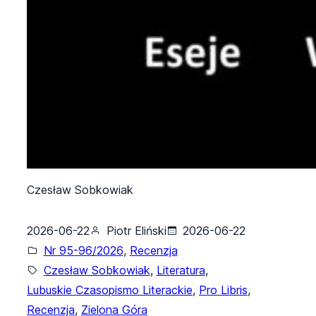
Czesław Sobkowiak
2026-06-22
Piotr Eliński
2026-06-22
Nr 95-96/2026
, 
Recenzja
Czesław Sobkowiak
, 
Literatura
, 
Lubuskie Czasopismo Literackie
, 
Pro Libris
, 
Recenzja
, 
Zielona Góra