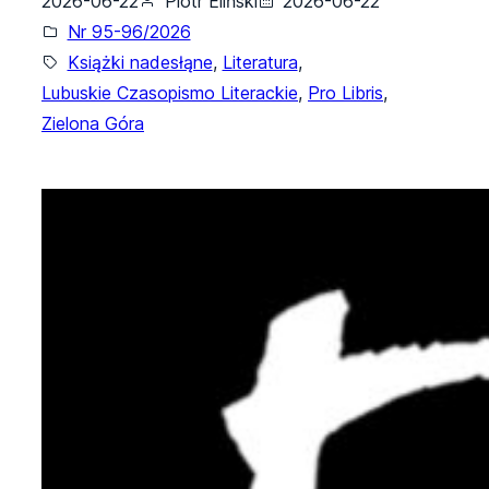
2026-06-22
Piotr Eliński
2026-06-22
Nr 95-96/2026
Książki nadesłąne
, 
Literatura
, 
Lubuskie Czasopismo Literackie
, 
Pro Libris
, 
Zielona Góra