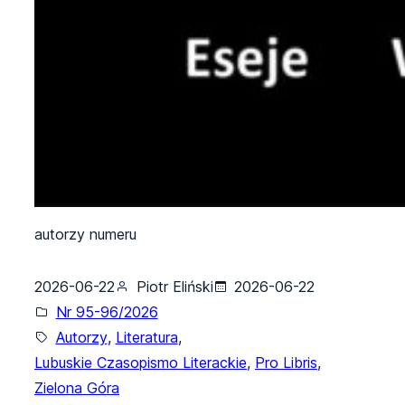
autorzy numeru
2026-06-22
Piotr Eliński
2026-06-22
Nr 95-96/2026
Autorzy
, 
Literatura
, 
Lubuskie Czasopismo Literackie
, 
Pro Libris
, 
Zielona Góra