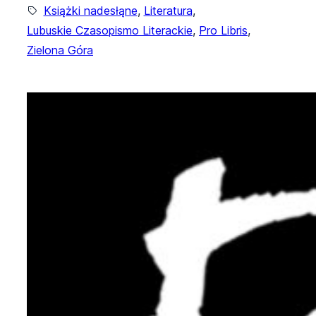
Książki nadesłąne
, 
Literatura
, 
Lubuskie Czasopismo Literackie
, 
Pro Libris
, 
Zielona Góra