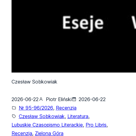
Czesław Sobkowiak
2026-06-22
Piotr Eliński
2026-06-22
Nr 95-96/2026
, 
Recenzja
Czesław Sobkowiak
, 
Literatura
, 
Lubuskie Czasopismo Literackie
, 
Pro Libris
, 
Recenzja
, 
Zielona Góra