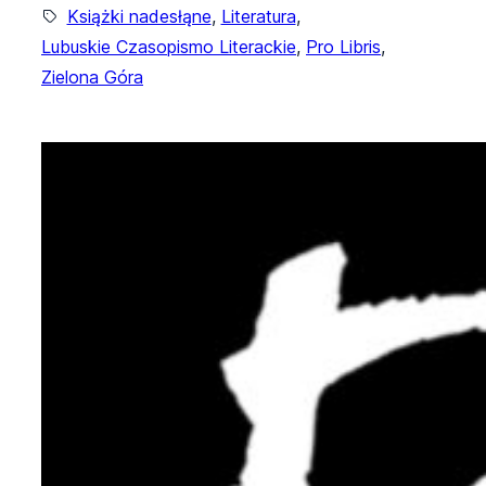
Książki nadesłąne
, 
Literatura
, 
Lubuskie Czasopismo Literackie
, 
Pro Libris
, 
Zielona Góra