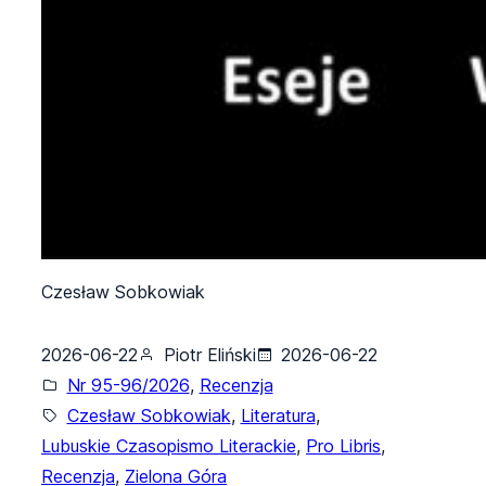
Czesław Sobkowiak
2026-06-22
Piotr Eliński
2026-06-22
Nr 95-96/2026
, 
Recenzja
Czesław Sobkowiak
, 
Literatura
, 
Lubuskie Czasopismo Literackie
, 
Pro Libris
, 
Recenzja
, 
Zielona Góra