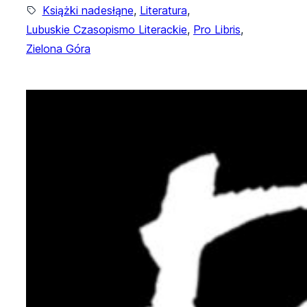
Książki nadesłąne
, 
Literatura
, 
Lubuskie Czasopismo Literackie
, 
Pro Libris
, 
Zielona Góra