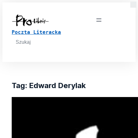
Poczta Literacka
Search
for:
Tag:
Edward Derylak