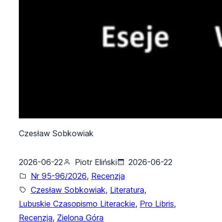
Czesław Sobkowiak
2026-06-22
Piotr Eliński
2026-06-22
Nr 95-96/2026
, 
Recenzja
Czesław Sobkowiak
, 
Literatura
, 
Lubuskie Czasopismo Literackie
, 
Pro Libris
, 
Recenzja
, 
Zielona Góra