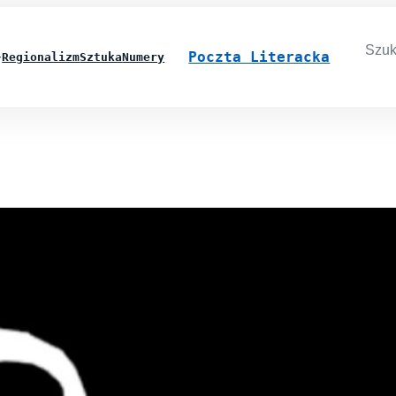
Searc
for:
Poczta Literacka
Regionalizm
Sztuka
Numery