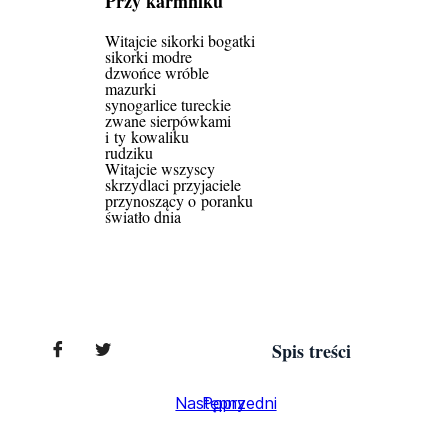
Przy karmniku
Witajcie sikorki bogatki
sikorki modre
dzwońce wróble
mazurki
synogarlice tureckie
zwane sierpówkami
i ty kowaliku
rudziku
Witajcie wszyscy
skrzydlaci przyjaciele
przynoszący o poranku
światło dnia
Spis treści
Następny
Poprzedni