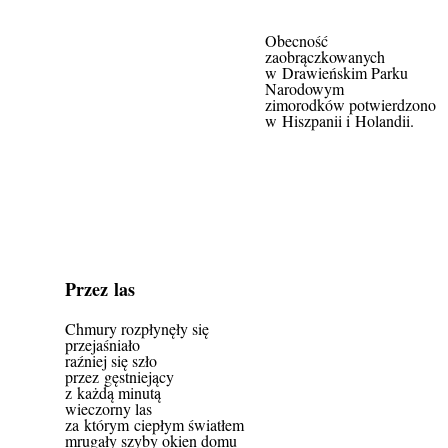
Obecność
zaobrączkowanych
w Drawieńskim Parku
Narodowym
zimorodków potwierdzono
w Hiszpanii i Holandii.
Przez las
Chmury rozpłynęły się
przejaśniało
raźniej się szło
przez gęstniejący
z każdą minutą
wieczorny las
za którym ciepłym światłem
mrugały szyby okien domu