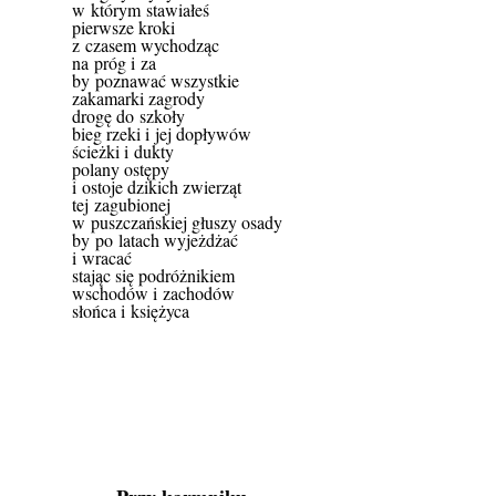
w którym stawiałeś
pierwsze kroki
z czasem wychodząc
na próg i za
by poznawać wszystkie
zakamarki zagrody
drogę do szkoły
bieg rzeki i jej dopływów
ścieżki i dukty
polany ostępy
i ostoje dzikich zwierząt
tej zagubionej
w puszczańskiej głuszy osady
by po latach wyjeżdżać
i wracać
stając się podróżnikiem
wschodów i zachodów
słońca i księżyca