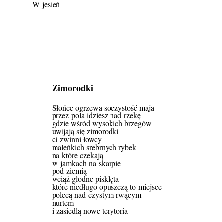
W jesień
Zimorodki
Słońce ogrzewa soczystość maja
przez pola idziesz nad rzekę
gdzie wśród wysokich brzegów
uwijają się zimorodki
ci zwinni łowcy
maleńkich srebrnych rybek
na które czekają
w jamkach na skarpie
pod ziemią
wciąż głodne pisklęta
które niedługo opuszczą to miejsce
polecą nad czystym rwącym
nurtem
i zasiedlą nowe terytoria