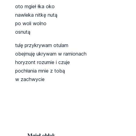
oto mgieł łka oko
nawleka nitkę nutą
po woli wolno
osnutą
tulę przykrywam otulam
obejmuję ukrywam w ramionach
horyzont rozumie i czuje
pochłania mnie z tobą
w zachwycie
Mgieł obłok