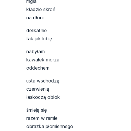
mgła
kładzie skroń
na dłoni
delikatnie
tak jak lubię
nabyłam
kawałek morza
oddechem
usta wschodzą
czerwienią
łaskoczą obłok
śmieją się
razem w ramie
obrazka płomiennego