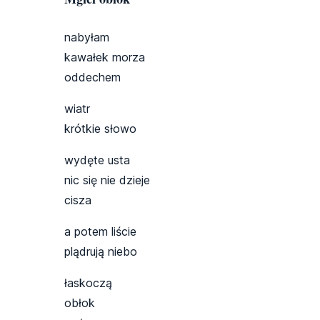
nabyłam
kawałek morza
oddechem
wiatr
krótkie słowo
wydęte usta
nic się nie dzieje
cisza
a potem liście
plądrują niebo
łaskoczą
obłok