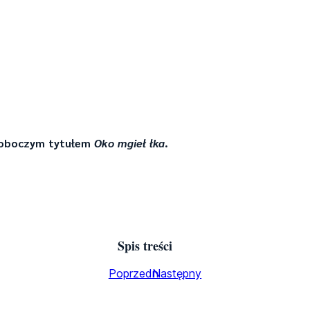
roboczym tytułem
Oko mgieł łka
.
Spis treści
Poprzedni
Następny