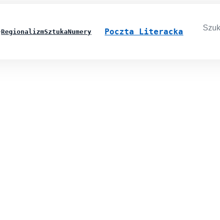
Searc
for:
Poczta Literacka
Regionalizm
Sztuka
Numery