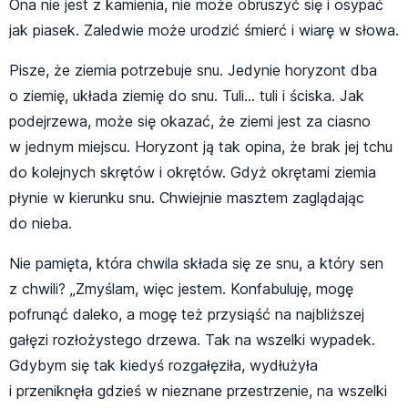
Ona nie jest z kamienia, nie może obruszyć się i osypać
jak piasek. Zaledwie może urodzić śmierć i wiarę w słowa.
Pisze, że ziemia potrzebuje snu. Jedynie horyzont dba
o ziemię, układa ziemię do snu. Tuli… tuli i ściska. Jak
podejrzewa, może się okazać, że ziemi jest za ciasno
w jednym miejscu. Horyzont ją tak opina, że brak jej tchu
do kolejnych skrętów i okrętów. Gdyż okrętami ziemia
płynie w kierunku snu. Chwiejnie masztem zaglądając
do nieba.
Nie pamięta, która chwila składa się ze snu, a który sen
z chwili? „Zmyślam, więc jestem. Konfabuluję, mogę
pofrunąć daleko, a mogę też przysiąść na najbliższej
gałęzi rozłożystego drzewa. Tak na wszelki wypadek.
Gdybym się tak kiedyś rozgałęziła, wydłużyła
i przeniknęła gdzieś w nieznane przestrzenie, na wszelki