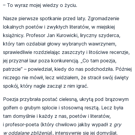
– To wyraz mojej wiedzy o życiu.
Nasze pierwsze spotkanie przed laty. Zgromadzenie
lokalnych poetów i zwykłych literatów, w miejskiej
książnicy. Profesor Jan Kurowicki, liryczny szyderca,
który tam ozdabiał głowy wybranych wawrzynem,
sprawiedliwie rozdzielając zaszczyty i litościwe recenzje,
jej przyznał laur poza konkurencją. „Co tam poezja,
patrzcie” – powiedział, kiedy do nas podchodziła. Później
niczego nie mówił, lecz widziałem, że stracił swój święty
spokój, który nagle zaczął z nim igrać.
Poezja przybrała postać cielesną, ukrytą pod brązowym
golfem o grubym splocie i stosowną resztą. Lecz była
tam domyślnie i każdy z nas, poetów i literatów,
i profesor-poeta (który chwilowo jakby wypadł z
gry
w oddalane zbliżenia
), intensywnie się jej domyślał.