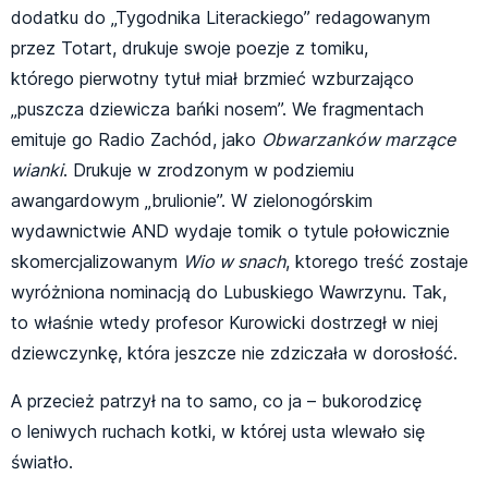
dodatku do „Tygodnika Literackiego” redagowanym
przez Totart, drukuje swoje poezje z tomiku,
którego pierwotny tytuł miał brzmieć wzburzająco
„puszcza dziewicza bańki nosem”. We fragmentach
emituje go Radio Zachód, jako
Obwarzanków marzące
wianki
. Drukuje w zrodzonym w podziemiu
awangardowym „brulionie”. W zielonogórskim
wydawnictwie AND wydaje tomik o tytule połowicznie
skomercjalizowanym
Wio w snach
, ktorego treść zostaje
wyróżniona nominacją do Lubuskiego Wawrzynu. Tak,
to właśnie wtedy profesor Kurowicki dostrzegł w niej
dziewczynkę, która jeszcze nie zdziczała w dorosłość.
A przecież patrzył na to samo, co ja – bukorodzicę
o leniwych ruchach kotki, w której usta wlewało się
światło.