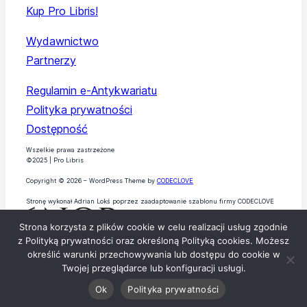
Kup Pro Libris!
Wydawnictwo
Partnerzy
Regulamin e-Antykwariatu
Polityka prywatności
Dostępność
Wszelkie prawa zastrzeżone
©2025 | Pro Libris
Copyright © 2026 – WordPress Theme by
CODECLOVE
Stronę wykonał Adrian Lokś poprzez zaadaptowanie szablonu firmy CODECLOVE
Strona korzysta z plików cookie w celu realizacji usług zgodnie
z Polityką prywatności oraz określoną Polityką cookies. Możesz
określić warunki przechowywania lub dostępu do cookie w
Twojej przeglądarce lub konfiguracji usługi.
Ok
Polityka prywatności