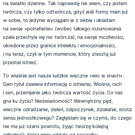
na światło dzienne. Tak naprawdę nie wiem, czy jestem
twórcza, czy tylko odtwórcza, gdyż jeśli formy mam już
w sobie, to jedynie wyciągam je z siebie i układam
na swoje »potrafienie« (wobec takiego rozumowania
szala przechyla się na: twórcza), na swoje możliwości,
określone przez granice intelektu i emocjonalności,
i na teraz, czyli w tym momencie, który zresztą już
przestał istnieć.
To właśnie jest nasze ludzkie wieczne »wio w snach«.
Sam tytuł zawiera informację o istnieniu. Wiosna, ruch
i sen, przemijanie jako twórcza wartość życia. Co nas
gna ku życiu? Nieświadomość? Wewnętrzny pęd,
wieczne odradzanie, zieleń, odpoczynek, działanie, istota
sensu jednostkowego? Zagłębiam się w czymś, do czego
nie ma już szans powrotu, żyjąc tworzę kolejną
odległość, która mnie oddala od początku.