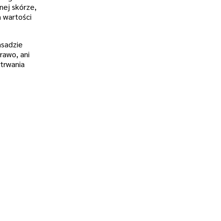
nej skórze,
m wartości
asadzie
rawo, ani
etrwania