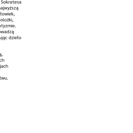
ć Sokratesa
najwyższą
złowiek,
olożki,
ntyzmie.
rowadzą
ując dzieło
ą,
ych
jach
twu.