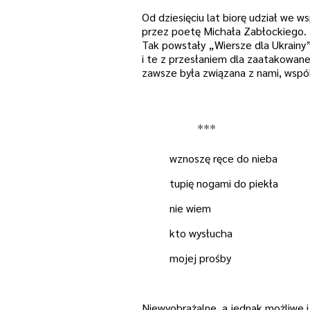
Od dziesięciu lat biorę udział we 
przez poetę Michała Zabłockiego. P
Tak powstały „Wiersze dla Ukrain
i te z przesłaniem dla zaatakowaneg
zawsze była związana z nami, wspó
***
wznoszę ręce do nieba
tupię nogami do piekła
nie wiem
kto wysłucha
mojej prośby
Niewyobrażalne, a jednak możliwe i