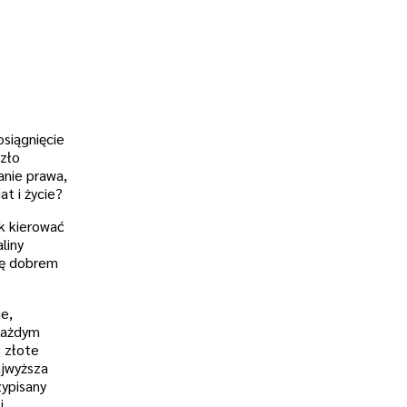
siągnięcie
szło
anie prawa,
at i życie?
k kierować
liny
się dobrem
e,
 każdym
ć złote
ajwyższa
zypisany
i