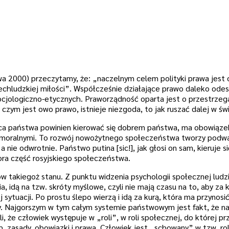
 2000) przeczytamy, że: „naczelnym celem polityki prawa jest o
echludzkiej miłości”. Współcześnie działające prawo daleko ode
cjologiczno-etycznych. Praworządność oparta jest o przestrzeg
, czym jest owo prawo, istnieje niezgoda, to jak ruszać dalej w świ
a państwa powinien kierować się dobrem państwa, ma obowiąze
i moralnymi. To rozwój nowożytnego społeczeństwa tworzy podwa
nie odwrotnie. Państwo putina [sic!], jak głosi on sam, kieruje 
ora część rosyjskiego społeczeństwa.
 takiegoż stanu. Z punktu widzenia psychologii społecznej ludzi
, idą na tzw. skróty myślowe, czyli nie mają czasu na to, aby za
ytuacji. Po prostu ślepo wierzą i idą za kurą, która ma przynosi
czy. Najgorszym w tym całym systemie państwowym jest fakt, że n
, że człowiek występuje w „roli”, w roli społecznej, do której pr
 zasady, obowiązki i prawa. Człowiek jest „schowany” w tzw. rol