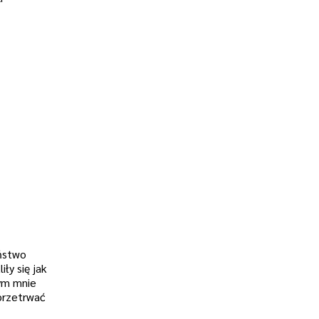
eństwo
ły się jak
cym mnie
przetrwać