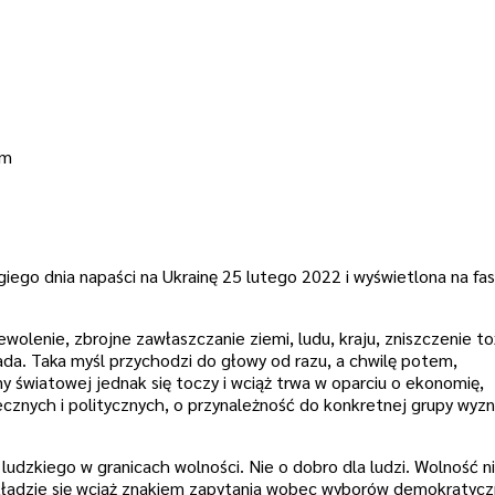
em
giego dnia napaści na Ukrainę 25 lutego 2022 i wyświetlona na fa
ewolenie, zbrojne zawłaszczanie ziemi, ludu, kraju, zniszczenie t
da. Taka myśl przychodzi do głowy od razu, a chwilę potem,
y światowej jednak się toczy i wciąż trwa w oparciu o ekonomię,
ecznych i politycznych, o przynależność do konkretnej grupy wy
cia.
 ludzkiego w granicach wolności. Nie o dobro dla ludzi. Wolność ni
 kładzie się wciąż znakiem zapytania wobec wyborów demokratyc