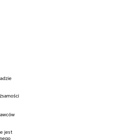
sadzie
ożsamości
znawców
e jest
znego