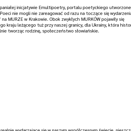
wspaniałej inicjatywie Emultipoetry, portalu poetyckiego utworzon
oeci nie mogli nie zareagować od razu na toczące się wydarzeni
y” na MURZE w Krakowie. Obok zwykłych MURKÓW pojawiły się
o kraju leżącego tuż przy naszej granicy, dla Ukrainy, która histo
lnie tworząc rodzinę, społeczeństwo słowiańskie.
 realnie wydarzające się w naszym współczesnym świecie, nieszcz