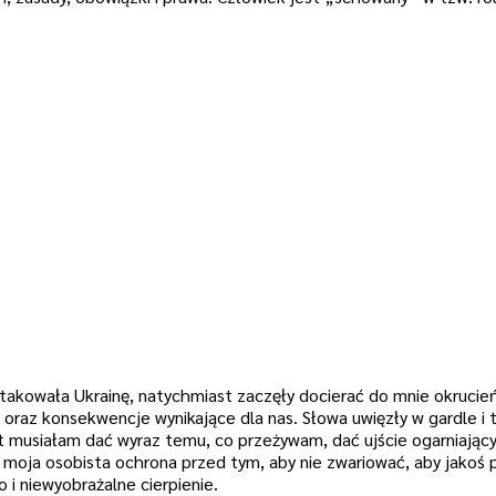
takowała Ukrainę, natychmiast zaczęły docierać do mnie okruci
oraz konsekwencje wynikające dla nas. Słowa uwięzły w gardle i tli
t musiałam dać wyraz temu, co przeżywam, dać ujście ogarniają
moja osobista ochrona przed tym, aby nie zwariować, aby jakoś 
o i niewyobrażalne cierpienie.