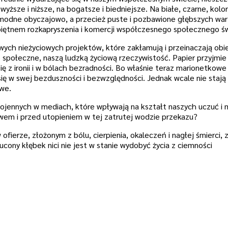
wyższe i niższe, na bogatsze i biedniejsze. Na białe, czarne, kol
modne obyczajowo, a przecież puste i pozbawione głębszych war
 piętnem rozkapryszenia i komercji współczesnego społecznego św
ych nieżyciowych projektów, które zakłamują i przeinaczają obi
 społeczne, naszą ludzką życiową rzeczywistość. Papier przyjmie
ię z ironii i w bólach bezradności. Bo właśnie teraz marionetkowe
się w swej bezduszności i bezwzględności. Jednak wcale nie stają 
twe.
ojennych w mediach, które wpływają na kształt naszych uczuć i m
ewem i przed utopieniem w tej zatrutej wodzie przekazu?
fierze, złożonym z bólu, cierpienia, okaleczeń i nagłej śmierci,
zucony kłębek nici nie jest w stanie wydobyć życia z ciemności