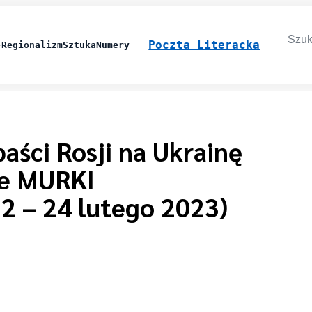
Searc
for:
Poczta Literacka
Regionalizm
Sztuka
Numery
aści Rosji na Ukrainę
ce MURKI
2 – 24 lutego 2023)