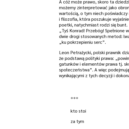
A cóż może prawo, skoro ta dziedzin
możemy zinterpretować jako obronę
wartością, o tym niech poświadczy m
i filozofia, która poszukuje wyjaśn
poetki, natychmiast rodzi się bunt
„Tyś Konrad! Przebóg! Spełnione w
dwie drogi stosowanych metod: lwa 
„ku pokrzepieniu serc”.
Leon Petrażycki, polski prawnik dz
że podstawą polityki prawa: „powin
gatunków i elementów prawa tj. sk
społeczeństwa”. A więc podejmując
wynikającymi z tych decyzji i doko
***
kto stoi
za tym