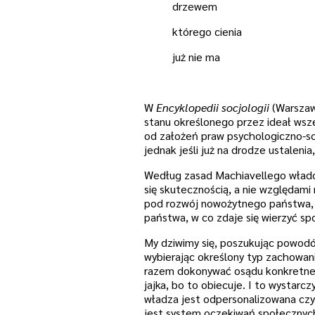
drzewem
którego cienia
już nie ma
W
Encyklopedii socjologii
(Warszawa
stanu określonego przez ideał wsz
od założeń praw psychologiczno-so
jednak jeśli już na drodze ustalenia
Według zasad Machiavellego władc
się skutecznością, a nie względam
pod rozwój nowożytnego państwa, a 
państwa, w co zdaje się wierzyć sp
My dziwimy się, poszukując powodów
wybierając określony typ zachowania
razem dokonywać osądu konkretnej s
jajka, bo to obiecuje. I to wystar
władza jest odpersonalizowana czyli
jest system oczekiwań społecznych,