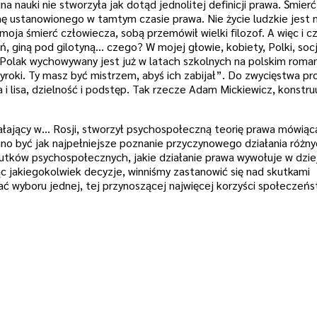
a nauki nie stworzyła jak dotąd jednolitej definicji prawa. Śmier
 ustanowionego w tamtym czasie prawa. Nie życie ludzkie jest 
oja śmierć człowiecza, sobą przemówił wielki filozof. A więc i c
ień, giną pod gilotyną… czego? W mojej głowie, kobiety, Polki, socj
. Polak wychowywany jest już w latach szkolnych na polskim roma
yroki. Ty masz być mistrzem, abyś ich zabijał”. Do zwycięstwa p
i lisa, dzielność i podstęp. Tak rzecze Adam Mickiewicz, konstru
iałający w… Rosji, stworzył psychospołeczną teorię prawa mówiąc
no być jak najpełniejsze poznanie przyczynowego działania różn
utków psychospołecznych, jakie działanie prawa wywołuje w dzie
 jakiegokolwiek decyzje, winniśmy zastanowić się nad skutkami
nać wyboru jednej, tej przynoszącej najwięcej korzyści społeczeńs