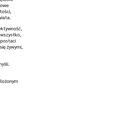
orowe
tości,
iata.
ektywność,
 wszystko,
 postaci
się żywymi,
yśli.
 złożonym