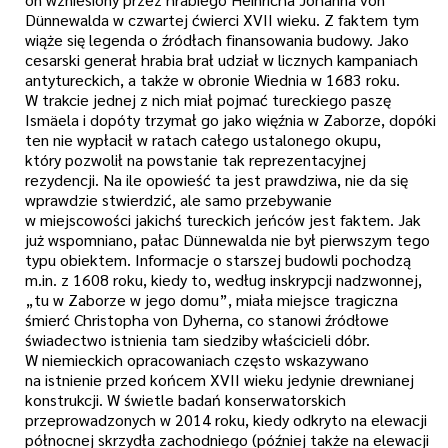
Dünnewalda w czwartej ćwierci XVII wieku. Z faktem tym
wiąże się legenda o źródłach finansowania budowy. Jako
cesarski generał hrabia brał udział w licznych kampaniach
antytureckich, a także w obronie Wiednia w 1683 roku.
W trakcie jednej z nich miał pojmać tureckiego paszę
Ismäela i dopóty trzymał go jako więźnia w Zaborze, dopóki
ten nie wypłacił w ratach całego ustalonego okupu,
który pozwolił na powstanie tak reprezentacyjnej
rezydencji. Na ile opowieść ta jest prawdziwa, nie da się
wprawdzie stwierdzić, ale samo przebywanie
w miejscowości jakichś tureckich jeńców jest faktem. Jak
już wspomniano, pałac Dünnewalda nie był pierwszym tego
typu obiektem. Informacje o starszej budowli pochodzą
m.in. z 1608 roku, kiedy to, według inskrypcji nadzwonnej,
„tu w Zaborze w jego domu”, miała miejsce tragiczna
śmierć Christopha von Dyherna, co stanowi źródłowe
świadectwo istnienia tam siedziby właścicieli dóbr.
W niemieckich opracowaniach często wskazywano
na istnienie przed końcem XVII wieku jedynie drewnianej
konstrukcji. W świetle badań konserwatorskich
przeprowadzonych w 2014 roku, kiedy odkryto na elewacji
północnej skrzydła zachodniego (później także na elewacji