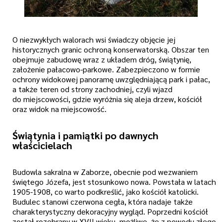
O niezwykłych walorach wsi świadczy objęcie jej
historycznych granic ochroną konserwatorską. Obszar ten
obejmuje zabudowę wraz z układem dróg, świątynię,
założenie pałacowo-parkowe. Zabezpieczono w formie
ochrony widokowej panoramę uwzględniającą park i pałac,
a także teren od strony zachodniej, czyli wjazd
do miejscowości, gdzie wyróżnia się aleja drzew, kościół
oraz widok na miejscowość.
Świątynia i pamiątki po dawnych
właścicielach
Budowla sakralna w Zaborze, obecnie pod wezwaniem
świętego Józefa, jest stosunkowo nowa. Powstała w latach
1905-1908, co warto podkreślić, jako kościół katolicki.
Budulec stanowi czerwona cegła, która nadaje także
charakterystyczny dekoracyjny wygląd. Poprzedni kościół
został rozebrany w XVII wieku, możliwe, że z powodu złego