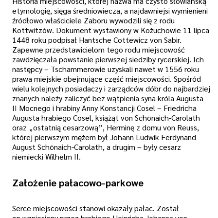
Historia miejscowości, której nazwa ma czysto słowiańską
etymologię, sięga średniowiecza, a najdawniejsi wymienieni
źródłowo właściciele Zaboru wywodzili się z rodu
Kottwitzów. Dokument wystawiony w Kożuchowie 11 lipca
1448 roku podpisał Hantsche Cottewicz von Sabir.
Zapewne przedstawicielom tego rodu miejscowość
zawdzięczała powstanie pierwszej siedziby rycerskiej. Ich
następcy – Tschammerowie uzyskali nawet w 1556 roku
prawa miejskie obejmujące część miejscowości. Spośród
wielu kolejnych posiadaczy i zarządców dóbr do najbardziej
znanych należy zaliczyć bez wątpienia syna króla Augusta
II Mocnego i hrabiny Anny Konstancji Cosel – Friedricha
Augusta hrabiego Cosel, książąt von Schönaich-Carolath
oraz „ostatnią cesarzową”, Herminę z domu von Reuss,
której pierwszym mężem był Johann Ludwik Ferdynand
August Schönaich-Carolath, a drugim – były cesarz
niemiecki Wilhelm II.
Założenie pałacowo-parkowe
Serce miejscowości stanowi okazały pałac. Został
on wzniesiony przez hrabiego Heinricha Johanna von