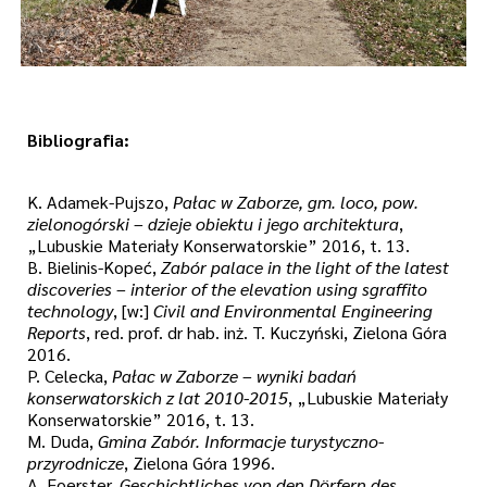
Bibliografia:
K. Adamek-Pujszo,
Pałac w Zaborze, gm. loco, pow.
zielonogórski – dzieje obiektu i jego architektura
,
„Lubuskie Materiały Konserwatorskie” 2016, t. 13.
B. Bielinis-Kopeć,
Zabór palace in the light of the latest
discoveries – interior of the elevation using sgraffito
technology
, [w:]
Civil and Environmental Engineering
Reports
, red. prof. dr hab. inż. T. Kuczyński, Zielona Góra
2016.
P. Celecka,
Pałac w Zaborze – wyniki badań
konserwatorskich z lat 2010-2015
, „Lubuskie Materiały
Konserwatorskie” 2016, t. 13.
M. Duda,
Gmina Zabór. Informacje turystyczno-
przyrodnicze
, Zielona Góra 1996.
A. Foerster,
Geschichtliches von den Dörfern des