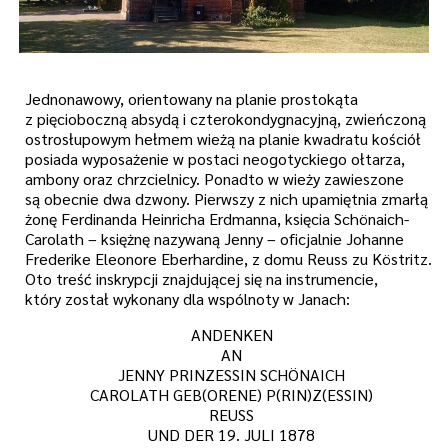
Jednonawowy, orientowany na planie prostokąta
z pięcioboczną absydą i czterokondygnacyjną, zwieńczoną
ostrosłupowym hełmem wieżą na planie kwadratu kościół
posiada wyposażenie w postaci neogotyckiego ołtarza,
ambony oraz chrzcielnicy. Ponadto w wieży zawieszone
są obecnie dwa dzwony. Pierwszy z nich upamiętnia zmarłą
żonę Ferdinanda Heinricha Erdmanna, księcia Schönaich-
Carolath – księżnę nazywaną Jenny – oficjalnie Johanne
Frederike Eleonore Eberhardine, z domu Reuss zu Köstritz.
Oto treść inskrypcji znajdującej się na instrumencie,
który został wykonany dla wspólnoty w Janach:
ANDENKEN
AN
JENNY PRINZESSIN SCHÖNAICH
CAROLATH GEB(ORENE) P(RIN)Z(ESSIN)
REUSS
UND DER 19. JULI 1878