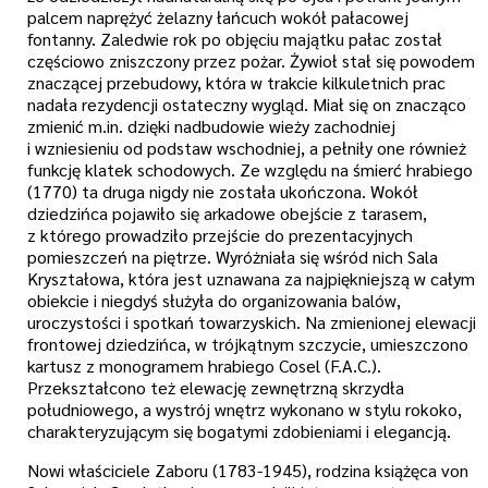
palcem naprężyć żelazny łańcuch wokół pałacowej
fontanny. Zaledwie rok po objęciu majątku pałac został
częściowo zniszczony przez pożar. Żywioł stał się powodem
znaczącej przebudowy, która w trakcie kilkuletnich prac
nadała rezydencji ostateczny wygląd. Miał się on znacząco
zmienić m.in. dzięki nadbudowie wieży zachodniej
i wzniesieniu od podstaw wschodniej, a pełniły one również
funkcję klatek schodowych. Ze względu na śmierć hrabiego
(1770) ta druga nigdy nie została ukończona. Wokół
dziedzińca pojawiło się arkadowe obejście z tarasem,
z którego prowadziło przejście do prezentacyjnych
pomieszczeń na piętrze. Wyróżniała się wśród nich Sala
Kryształowa, która jest uznawana za najpiękniejszą w całym
obiekcie i niegdyś służyła do organizowania balów,
uroczystości i spotkań towarzyskich. Na zmienionej elewacji
frontowej dziedzińca, w trójkątnym szczycie, umieszczono
kartusz z monogramem hrabiego Cosel (F.A.C.).
Przekształcono też elewację zewnętrzną skrzydła
południowego, a wystrój wnętrz wykonano w stylu rokoko,
charakteryzującym się bogatymi zdobieniami i elegancją.
Nowi właściciele Zaboru (1783-1945), rodzina książęca von