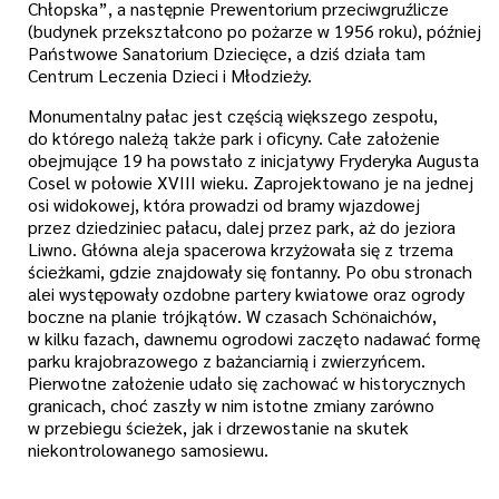
Chłopska”, a następnie Prewentorium przeciwgruźlicze
(budynek przekształcono po pożarze w 1956 roku), później
Państwowe Sanatorium Dziecięce, a dziś działa tam
Centrum Leczenia Dzieci i Młodzieży.
Monumentalny pałac jest częścią większego zespołu,
do którego należą także park i oficyny. Całe założenie
obejmujące 19 ha powstało z inicjatywy Fryderyka Augusta
Cosel w połowie XVIII wieku.
Zaprojektowano je
na jednej
osi widokowej
, która prowadzi od bramy wjazdowej
przez dziedziniec pałacu, dalej przez park, aż do
jeziora
Liwno.
Główna aleja spacerowa krzyżowała się z trzema
ścieżkami, gdzie znajdowały się fontanny. Po obu stronach
alei występowały ozdobne partery kwiatowe oraz ogrody
boczne na planie trójkątów. W czasach Schönaichów,
w kilku fazach, dawnemu ogrodowi zaczęto nadawać formę
parku krajobrazowego z bażanciarnią i zwierzyńcem.
Pierwotne założenie udało się zachować w historycznych
granicach, choć zaszły w nim istotne zmiany zarówno
w przebiegu ścieżek, jak i drzewostanie na skutek
niekontrolowanego samosiewu.