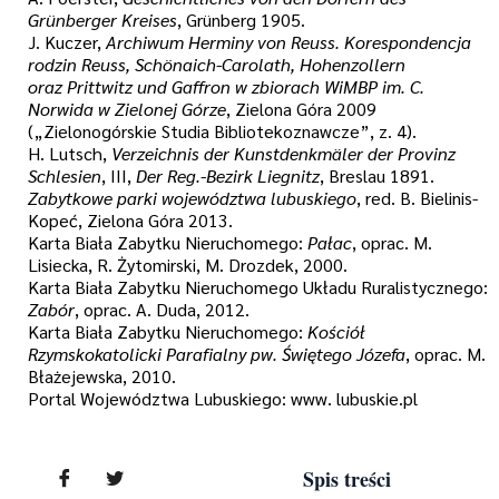
Grünberger Kreises
, Grünberg 1905.
J. Kuczer,
Archiwum Herminy von Reuss. Korespondencja
rodzin Reuss, Schönaich-Carolath, Hohenzollern
oraz Prittwitz und Gaffron w zbiorach WiMBP im.
C.
Norwida w Zielonej Górze
, Zielona Góra 2009
(„Zielonogórskie Studia Bibliotekoznawcze”, z. 4).
H. Lutsch,
Verzeichnis der Kunstdenkmäler der Provinz
Schlesien
, III,
Der Reg.-Bezirk Liegnitz
, Breslau 1891.
Zabytkowe parki województwa lubuskiego
, red. B. Bielinis-
Kopeć, Zielona Góra 2013.
Karta Biała Zabytku Nieruchomego:
Pałac
, oprac. M.
Lisiecka, R. Żytomirski, M. Drozdek, 2000.
Karta Biała Zabytku Nieruchomego Układu Ruralistycznego:
Zabór
, oprac. A. Duda, 2012.
Karta Biała Zabytku Nieruchomego:
Kościół
Rzymskokatolicki Parafialny pw. Świętego Józefa
, oprac. M.
Błażejewska, 2010.
Portal Województwa Lubuskiego: www. lubuskie.pl
Spis treści