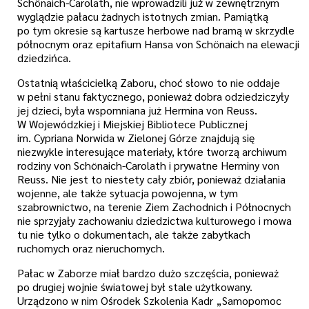
Schönaich-Carolath, nie wprowadzili już w zewnętrznym
wyglądzie pałacu żadnych istotnych zmian. Pamiątką
po tym okresie są kartusze herbowe nad bramą w skrzydle
północnym oraz epitafium Hansa von Schönaich na elewacji
dziedzińca.
Ostatnią właścicielką Zaboru, choć słowo to nie oddaje
w pełni stanu faktycznego, ponieważ dobra odziedziczyły
jej dzieci, była wspomniana już Hermina von Reuss.
W Wojewódzkiej i Miejskiej Bibliotece Publicznej
im. Cypriana Norwida w Zielonej Górze znajdują się
niezwykle interesujące materiały, które tworzą archiwum
rodziny von Schönaich-Carolath i prywatne Herminy von
Reuss. Nie jest to niestety cały zbiór, ponieważ działania
wojenne, ale także sytuacja powojenna, w tym
szabrownictwo, na terenie Ziem Zachodnich i Północnych
nie sprzyjały zachowaniu dziedzictwa kulturowego i mowa
tu nie tylko o dokumentach, ale także zabytkach
ruchomych oraz nieruchomych.
Pałac w Zaborze miał bardzo dużo szczęścia, ponieważ
po drugiej wojnie światowej był stale użytkowany.
Urządzono w nim Ośrodek Szkolenia Kadr „Samopomoc