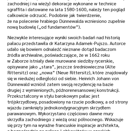
zachodniej i na wieży) dekoracje wykonane w technice
sgraffita i datowane na lata 1580-1600, należy ten pogląd
całkowicie odrzucić. Podobnie jak twierdzenie,
że na polecenie hrabiego Dünnewalda wzniesiono zupełnie
nową budowlę („od fundamentów”).
Niezwykle interesujące wyniki swoich badań nad historią
pałacu przedstawiła dr Katarzyna Adamek-Pujszo. Autorce
udało się bowiem odnaleźć nieznane dotąd badaczom
źródła archiwalne, poświadczające, że w 1662 roku
w Zaborze istniały dwie murowane siedziby rycerskie,
opisywane jako „stara”, jeszcze średniowieczna (Alte
Rittersitz) oraz „nowa” (Neue Rittersitz), które znajdowały
się w niedużej odległości od siebie. Heinrich Johann von
Dünnewald wzniósł zatem swoją rezydencję na bazie
drugiej z wymienionych, późnorenesansowej konstrukcji.
Przekształcony w stylu barokowym pałac jest
trójskrzydłowy, posadowiony na rzucie podkowy, a od strony
wjazdu zamknięty jednokondygnacyjnym skrzydłem
parawanowym. Wykorzystano częściowo dawne mury
skrzydła zachodniego z wieżą oraz północnego. Wskazuje
się przy tym na wyraźne francuskie inspiracje architekta,
a bezpośrednio na pałace Lobkowitzów w czeskich