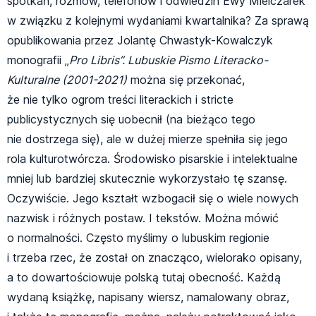
spotkań, rozmów, telefonów i odwiedzin Ewy Mielczarek
w związku z kolejnymi wydaniami kwartalnika? Za sprawą
opublikowania przez Jolantę Chwastyk-Kowalczyk
monografii „
Pro Libris”. Lubuskie Pismo Literacko-
Kulturalne (2001-2021)
można się przekonać,
że nie tylko ogrom treści literackich i stricte
publicystycznych się uobecnił (na bieżąco tego
nie dostrzega się), ale w dużej mierze spełniła się jego
rola kulturotwórcza. Środowisko pisarskie i intelektualne
mniej lub bardziej skutecznie wykorzystało tę szansę.
Oczywiście. Jego kształt wzbogacił się o wiele nowych
nazwisk i różnych postaw. I tekstów. Można mówić
o normalności. Często myślimy o lubuskim regionie
i trzeba rzec, że został on znacząco, wielorako opisany,
a to dowartościowuje polską tutaj obecność. Każdą
wydaną książkę, napisany wiersz, namalowany obraz,