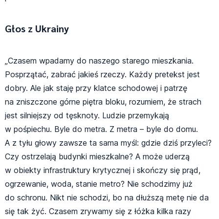
Głos z Ukrainy
„Czasem wpadamy do naszego starego mieszkania.
Posprzątać, zabrać jakieś rzeczy. Każdy pretekst jest
dobry. Ale jak staję przy klatce schodowej i patrzę
na zniszczone górne piętra bloku, rozumiem, że strach
jest silniejszy od tęsknoty. Ludzie przemykają
w pośpiechu. Byle do metra. Z metra – byle do domu.
A z tyłu głowy zawsze ta sama myśl: gdzie dziś przyleci?
Czy ostrzelają budynki mieszkalne? A może uderzą
w obiekty infrastruktury krytycznej i skończy się prąd,
ogrzewanie, woda, stanie metro? Nie schodzimy już
do schronu. Nikt nie schodzi, bo na dłuższą metę nie da
się tak żyć. Czasem zrywamy się z łóżka kilka razy