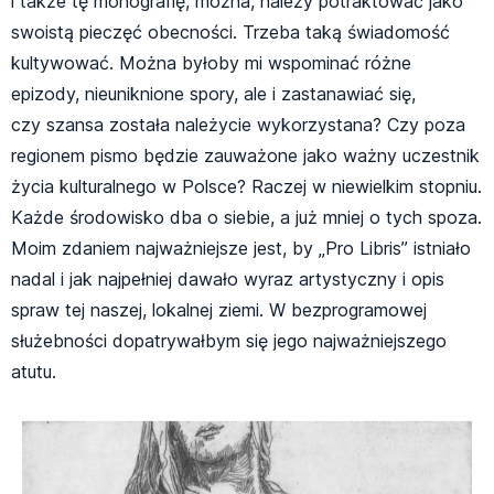
i także tę monografię, można, należy potraktować jako
swoistą pieczęć obecności. Trzeba taką świadomość
kultywować. Można byłoby mi wspominać różne
epizody, nieuniknione spory, ale i zastanawiać się,
czy szansa została należycie wykorzystana? Czy poza
regionem pismo będzie zauważone jako ważny uczestnik
życia kulturalnego w Polsce? Raczej w niewielkim stopniu.
Każde środowisko dba o siebie, a już mniej o tych spoza.
Moim zdaniem najważniejsze jest, by „Pro Libris” istniało
nadal i jak najpełniej dawało wyraz artystyczny i opis
spraw tej naszej, lokalnej ziemi. W bezprogramowej
służebności dopatrywałbym się jego najważniejszego
atutu.