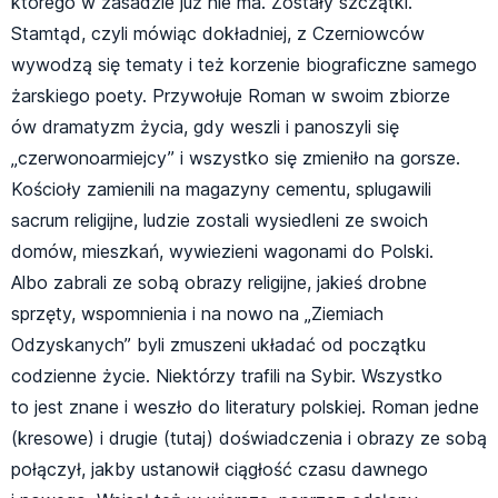
którego w zasadzie już nie ma. Zostały szczątki.
Stamtąd, czyli mówiąc dokładniej, z Czerniowców
wywodzą się tematy i też korzenie biograficzne samego
żarskiego poety. Przywołuje Roman w swoim zbiorze
ów dramatyzm życia, gdy weszli i panoszyli się
„czerwonoarmiejcy” i wszystko się zmieniło na gorsze.
Kościoły zamienili na magazyny cementu, splugawili
sacrum religijne, ludzie zostali wysiedleni ze swoich
domów, mieszkań, wywiezieni wagonami do Polski.
Albo zabrali ze sobą obrazy religijne, jakieś drobne
sprzęty, wspomnienia i na nowo na „Ziemiach
Odzyskanych” byli zmuszeni układać od początku
codzienne życie. Niektórzy trafili na Sybir. Wszystko
to jest znane i weszło do literatury polskiej. Roman jedne
(kresowe) i drugie (tutaj) doświadczenia i obrazy ze sobą
połączył, jakby ustanowił ciągłość czasu dawnego