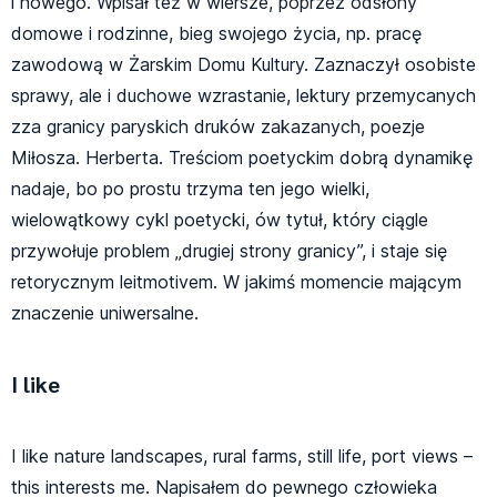
i nowego. Wpisał też w wiersze, poprzez odsłony
domowe i rodzinne, bieg swojego życia, np. pracę
zawodową w Żarskim Domu Kultury. Zaznaczył osobiste
sprawy, ale i duchowe wzrastanie, lektury przemycanych
zza granicy paryskich druków zakazanych, poezje
Miłosza. Herberta. Treściom poetyckim dobrą dynamikę
nadaje, bo po prostu trzyma ten jego wielki,
wielowątkowy cykl poetycki, ów tytuł, który ciągle
przywołuje problem „drugiej strony granicy”, i staje się
retorycznym leitmotivem. W jakimś momencie mającym
znaczenie uniwersalne.
I like
I like nature landscapes, rural farms, still life, port views –
this interests me. Napisałem do pewnego człowieka