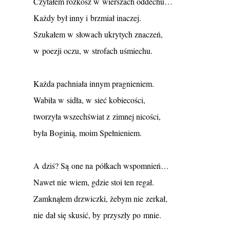
Czytałem rozkosz w wierszach oddechu…
Każdy był inny i brzmiał inaczej.
Szukałem w słowach ukrytych znaczeń,
w poezji oczu, w strofach uśmiechu.
Każda pachniała innym pragnieniem.
Wabiła w sidła, w sieć kobiecości,
tworzyła wszechświat z zimnej nicości,
była Boginią, moim Spełnieniem.
A dziś? Są one na półkach wspomnień…
Nawet nie wiem, gdzie stoi ten regał.
Zamknąłem drzwiczki, żebym nie zerkał,
nie dał się skusić, by przyszły po mnie.