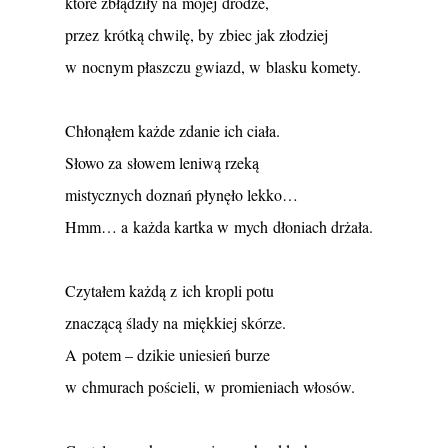
które zbłądziły na mojej drodze,
przez krótką chwilę, by zbiec jak złodziej
w nocnym płaszczu gwiazd, w blasku komety.
Chłonąłem każde zdanie ich ciała.
Słowo za słowem leniwą rzeką
mistycznych doznań płynęło lekko…
Hmm… a każda kartka w mych dłoniach drżała.
Czytałem każdą z ich kropli potu
znaczącą ślady na miękkiej skórze.
A potem – dzikie uniesień burze
w chmurach pościeli, w promieniach włosów.