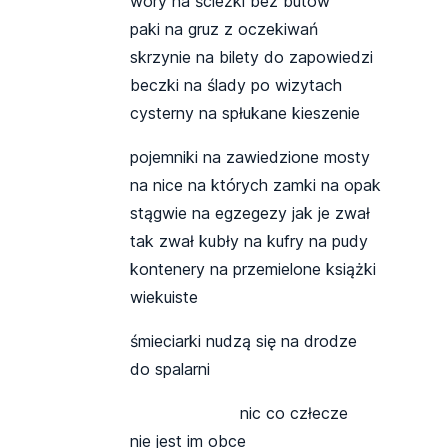
wory na ścieżki bez butów
paki na gruz z oczekiwań
skrzynie na bilety do zapowiedzi
beczki na ślady po wizytach
cysterny na spłukane kieszenie
pojemniki na zawiedzione mosty
na nice na których zamki na opak
stągwie na egzegezy jak je zwał
tak zwał kubły na kufry na pudy
kontenery na przemielone książki
wiekuiste
śmieciarki nudzą się na drodze
do spalarni
nic co człecze
nie jest im obce