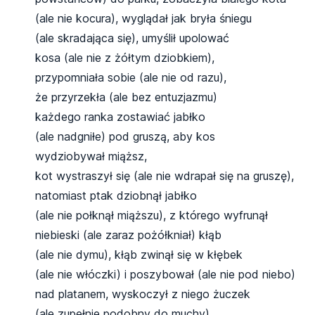
(ale nie kocura), wyglądał jak bryła śniegu
(ale skradająca się), umyślił upolować
kosa (ale nie z żółtym dziobkiem),
przypomniała sobie (ale nie od razu),
że przyrzekła (ale bez entuzjazmu)
każdego ranka zostawiać jabłko
(ale nadgniłe) pod gruszą, aby kos
wydziobywał miąższ,
kot wystraszył się (ale nie wdrapał się na gruszę),
natomiast ptak dziobnął jabłko
(ale nie połknął miąższu), z którego wyfrunął
niebieski (ale zaraz pożółkniał) kłąb
(ale nie dymu), kłąb zwinął się w kłębek
(ale nie włóczki) i poszybował (ale nie pod niebo)
nad platanem, wyskoczył z niego żuczek
(ale zupełnie podobny do muchy),