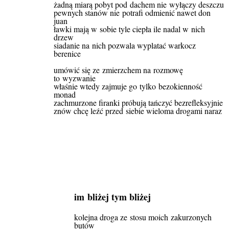
żadną miarą pobyt pod dachem nie wyłączy deszczu
pewnych stanów nie potrafi odmienić nawet don
juan
ławki mają w sobie tyle ciepła ile nadal w nich
drzew
siadanie na nich pozwala wyplatać warkocz
berenice
umówić się ze zmierzchem na rozmowę
to wyzwanie
właśnie wtedy zajmuje go tylko bezokienność
monad
zachmurzone firanki próbują tańczyć bezrefleksyjnie
znów chcę leźć przed siebie wieloma drogami naraz
im bliżej tym bliżej
kolejna droga ze stosu moich zakurzonych
butów