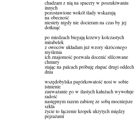
chadzam z nią na spacery w poszukiwaniu
innych
pozostawione wokół ślady wskazują
na obecność
niestety nigdy nie docieram na czas by jej
dotknąć
po miedzach biegają krzewy kolczastych
mirabelek
z owoców układam już wzory skróconego
myślenia
ich znajomość pozwala docenić sfilcowane
chmury
stając na palcach próbuję złapać drugi oddech
dnia
wszędobylska pagórkowatość nosi w sobie
istnienie
zauważanie go w ilastych kałużach wywołuje
radość
następnym razem zabiorę ze sobą mocniejsze
szkła
życie to łączenie kropek ukrytych między
pejzażami