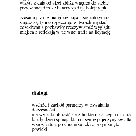
wizyta z dala od sieci zbliża wnętrza do siebie
przy sennej drodze banery zjadają kolejny płot
czasami już nie ma gdzie pójść i się zatrzymać
stajesz się tym co spaceruje w twoich myślach
oczekiwania pozbawiły rzeczywistość wyglądu
miejsca z refleksją w tle wnet trafią na licytację
dialogi
wschód i zachód partnerzy w oswajaniu
doczesności
nie wypada obnosić się z brakiem konceptu na chód
każdy dzień spinają klamrą senne pajęczyny światła
wzrok katula po chodniku lekko przymknięte
powieki