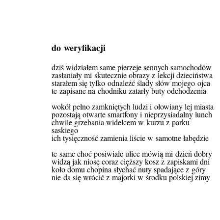
do weryfikacji
dziś widziałem same pierzeje sennych samochodów
zasłaniały mi skutecznie obrazy z lekcji dzieciństwa
starałem się tylko odnaleźć ślady słów mojego ojca
te zapisane na chodniku zatarły buty odchodzenia
wokół pełno zamkniętych ludzi i ołowiany lej miasta
pozostają otwarte smartfony i nieprzysiadalny lunch
chwile grzebania widelcem w kurzu z parku
saskiego
ich tysięczność zamienia liście w samotne łabędzie
te same choć posiwiałe ulice mówią mi dzień dobry
widzą jak niosę coraz cięższy kosz z zapiskami dni
koło domu chopina słychać nuty spadające z góry
nie da się wrócić z majorki w środku polskiej zimy