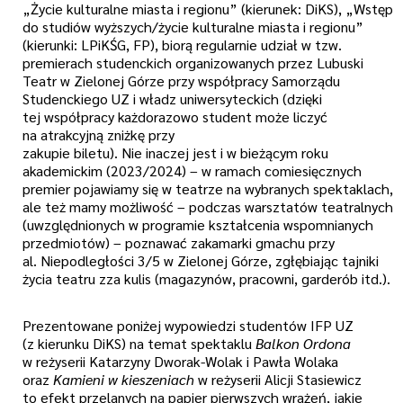
„Życie kulturalne miasta i regionu” (kierunek: DiKS), „Wstęp
do studiów wyższych/życie kulturalne miasta i regionu”
(kierunki: LPiKŚG, FP), biorą regularnie udział w tzw.
premierach studenckich organizowanych przez Lubuski
Teatr w Zielonej Górze przy współpracy Samorządu
Studenckiego UZ i władz uniwersyteckich (dzięki
tej współpracy każdorazowo student może liczyć
na atrakcyjną zniżkę przy
zakupie biletu). Nie inaczej jest i w bieżącym roku
akademickim (2023/2024) – w ramach comiesięcznych
premier pojawiamy się w teatrze na wybranych spektaklach,
ale też mamy możliwość – podczas warsztatów teatralnych
(uwzględnionych w programie kształcenia wspomnianych
przedmiotów) – poznawać zakamarki gmachu przy
al. Niepodległości 3/5 w Zielonej Górze, zgłębiając tajniki
życia teatru zza kulis (magazynów, pracowni, garderób itd.).
Prezentowane poniżej wypowiedzi studentów IFP UZ
(z kierunku DiKS) na temat spektaklu
Balkon Ordona
w reżyserii Katarzyny Dworak-Wolak i Pawła Wolaka
oraz
Kamieni
w kieszeniach
w reżyserii Alicji Stasiewicz
to efekt przelanych na papier pierwszych wrażeń, jakie