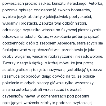
powieściach próżno szukać kunsztu literackiego. Autorka,
pozornie opisując codzienność swoich bohaterów,
wybiera język obdarty z jakiejkolwiek poetyckości,
wulgarny i prostacki. Zaburza tym odbiór historii,
odrzucając czytelnika właśnie na fizycznej płaszczyźnie
odczuwania tekstu. Kotas, w założeniu próbując opisać
codzienność osób z zespołem Aspergera, starających się
funkcjonować w społeczeństwie, przedstawia je jako
osoby wulgarne, wiecznie rozkrzyczane i niezadowolone.
Tworzy z tego książkę, o której mówi, że jest prozą
autobiograficzną (często nazywaną „autofikcją”), oburza
i zasmuca odbiorców, dając dowód na to, że polskie
pokolenie młodych pisarzy głównie tylko wrzeszczy –
a sama autorka potrafi wrzeszczeć i obrażać
czytelników nawet w komentarzach pod postami
opisującymi wrażenia zdobyte podczas czytania jej