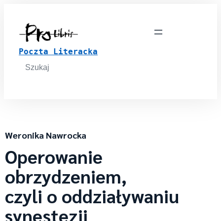
Poczta Literacka
Search
for:
Weronika Nawrocka
Operowanie
obrzydzeniem,
czyli o oddziaływaniu
synestezji