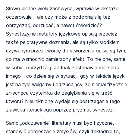
Słowo pisane wielu zachwyca, wprawia w ekstazę,
oczarowuje – ale czy może z podobną siłą też
obrzydzać, odrzucać, a nawet śmierdzieć?
Synestezyjne metafory językowe opisują przecież
także pejoratywne doznania, ale są tylko środkiem
używanym przez twórcę do stworzenia opisu; są tym,
co ma wzmocnić zamierzony efekt. To nie one, same
w sobie, obrzydzają. Jednak zastanawia mnie coś
innego – co dzieje się w sytuacji, gdy w tekście język
jest na tyle wulgarny i odrzucający, że niemal fizycznie
zniechęca czytelnika do zagłębienia się w treść
utworu? Nieuniknione wydaje się postrzeganie tego
zjawiska literackiego poprzez pryzmat synestezji.
Samo „odczuwanie” literatury musi być fizyczne,
stanowić pomieszanie zmysłów, czyli dokładnie to,