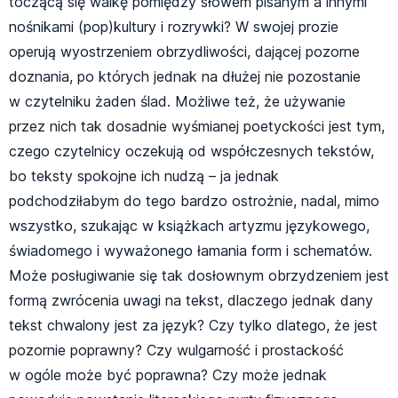
toczącą się walkę pomiędzy słowem pisanym a innymi
nośnikami (pop)kultury i rozrywki? W swojej prozie
operują wyostrzeniem obrzydliwości, dającej pozorne
doznania, po których jednak na dłużej nie pozostanie
w czytelniku żaden ślad. Możliwe też, że używanie
przez nich tak dosadnie wyśmianej poetyckości jest tym,
czego czytelnicy oczekują od współczesnych tekstów,
bo teksty spokojne ich nudzą – ja jednak
podchodziłabym do tego bardzo ostrożnie, nadal, mimo
wszystko, szukając w książkach artyzmu językowego,
świadomego i wyważonego łamania form i schematów.
Może posługiwanie się tak dosłownym obrzydzeniem jest
formą zwrócenia uwagi na tekst, dlaczego jednak dany
tekst chwalony jest za język? Czy tylko dlatego, że jest
pozornie poprawny? Czy wulgarność i prostackość
w ogóle może być poprawna? Czy może jednak