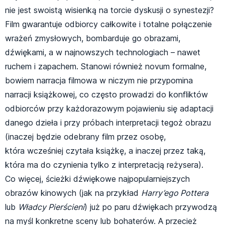
nie jest swoistą wisienką na torcie dyskusji o synestezji?
Film gwarantuje odbiorcy całkowite i totalne połączenie
wrażeń zmysłowych, bombarduje go obrazami,
dźwiękami, a w najnowszych technologiach – nawet
ruchem i zapachem. Stanowi również novum formalne,
bowiem narracja filmowa w niczym nie przypomina
narracji książkowej, co często prowadzi do konfliktów
odbiorców przy każdorazowym pojawieniu się adaptacji
danego dzieła i przy próbach interpretacji tegoż obrazu
(inaczej będzie odebrany film przez osobę,
która wcześniej czytała książkę, a inaczej przez taką,
która ma do czynienia tylko z interpretacją reżysera).
Co więcej, ścieżki dźwiękowe najpopularniejszych
obrazów kinowych (jak na przykład
Harry’ego Pottera
lub
Władcy Pierścieni
) już po paru dźwiękach przywodzą
na myśl konkretne sceny lub bohaterów. A przecież