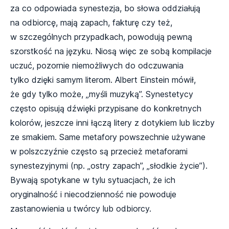
za co odpowiada synestezja, bo słowa oddziałują
na odbiorcę, mają zapach, fakturę czy też,
w szczególnych przypadkach, powodują pewną
szorstkość na języku. Niosą więc ze sobą kompilacje
uczuć, pozornie niemożliwych do odczuwania
tylko dzięki samym literom. Albert Einstein mówił,
że gdy tylko może, „myśli muzyką”. Synestetycy
często opisują dźwięki przypisane do konkretnych
kolorów, jeszcze inni łączą litery z dotykiem lub liczby
ze smakiem. Same metafory powszechnie używane
w polszczyźnie często są przecież metaforami
synestezyjnymi (np. „ostry zapach”, „słodkie życie”).
Bywają spotykane w tylu sytuacjach, że ich
oryginalność i niecodzienność nie powoduje
zastanowienia u twórcy lub odbiorcy.