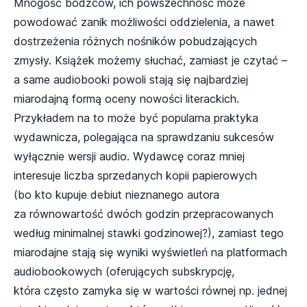
Mnogość bodźców, ich powszechność może
powodować zanik możliwości oddzielenia, a nawet
dostrzeżenia różnych nośników pobudzających
zmysły. Książek możemy słuchać, zamiast je czytać –
a same audiobooki powoli stają się najbardziej
miarodajną formą oceny nowości literackich.
Przykładem na to może być popularna praktyka
wydawnicza, polegająca na sprawdzaniu sukcesów
wyłącznie wersji audio. Wydawcę coraz mniej
interesuje liczba sprzedanych kopii papierowych
(bo kto kupuje debiut nieznanego autora
za równowartość dwóch godzin przepracowanych
według minimalnej stawki godzinowej?), zamiast tego
miarodajne stają się wyniki wyświetleń na platformach
audiobookowych (oferujących subskrypcję,
która często zamyka się w wartości równej np. jednej