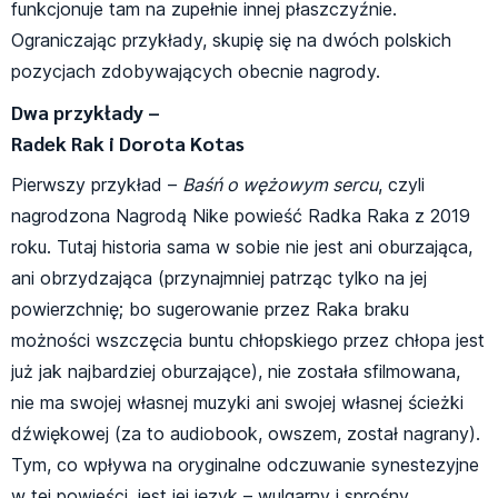
funkcjonuje tam na zupełnie innej płaszczyźnie.
Ograniczając przykłady, skupię się na dwóch polskich
pozycjach zdobywających obecnie nagrody.
Dwa przykłady –
Radek Rak i Dorota Kotas
Pierwszy przykład –
Baśń o wężowym sercu
, czyli
nagrodzona Nagrodą Nike powieść Radka Raka z 2019
roku. Tutaj historia sama w sobie nie jest ani oburzająca,
ani obrzydzająca (przynajmniej patrząc tylko na jej
powierzchnię; bo sugerowanie przez Raka braku
możności wszczęcia buntu chłopskiego przez chłopa jest
już jak najbardziej oburzające), nie została sfilmowana,
nie ma swojej własnej muzyki ani swojej własnej ścieżki
dźwiękowej (za to audiobook, owszem, został nagrany).
Tym, co wpływa na oryginalne odczuwanie synestezyjne
w tej powieści, jest jej język – wulgarny i sprośny,