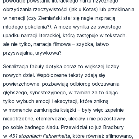
powoduje powstanie literackiego nurtu fizycznego
obrzydzania rzeczywistości (jak u Kotas) lub przeklinania
w narracji (czy Ziemiański stał się nagle inspiracją
młodego pokolenia?). A może wynika ze swoistego
upadku narracji literackiej, którą zastępuje w tekstach,
ale nie tylko, narracja filmowa – szybka, łatwo
przyswajalna, urywkowa?
Serializacja fabuły dotyka coraz to większej liczby
nowych dzieł. Współczesne teksty zdają się
powierzchowne, pozbawiają odbiorcę odczuwania
głębszego, synestezyjnego, w zamian za to dając
tylko wybuch emocji i ekscytacji, które znikną
w momencie zamknięcia książki – były więc zupełnie
niepotrzebne, efemeryczne, uleciały i nie pozostawiły
po sobie żadnego śladu. Przewidział to już Bradbury
w
451 stopniach Fahrenheita
, które również sfilmowano,