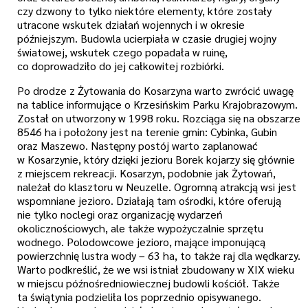
czy dzwony to tylko niektóre elementy, które zostały
utracone wskutek działań wojennych i w okresie
późniejszym. Budowla ucierpiała w czasie drugiej wojny
światowej, wskutek czego popadała w ruinę,
co doprowadziło do jej całkowitej rozbiórki.
Po drodze z Żytowania do Kosarzyna warto zwrócić uwagę
na tablice informujące o Krzesińskim Parku Krajobrazowym.
Został on utworzony w 1998 roku. Rozciąga się na obszarze
8546 ha i położony jest na terenie gmin: Cybinka, Gubin
oraz Maszewo. Następny postój warto zaplanować
w Kosarzynie, który dzięki jezioru Borek kojarzy się głównie
z miejscem rekreacji. Kosarzyn, podobnie jak Żytowań,
należał do klasztoru w Neuzelle. Ogromną atrakcją wsi jest
wspomniane jezioro. Działają tam ośrodki, które oferują
nie tylko noclegi oraz organizację wydarzeń
okolicznościowych, ale także wypożyczalnie sprzętu
wodnego. Polodowcowe jezioro, mające imponującą
powierzchnię lustra wody – 63 ha, to także raj dla wędkarzy.
Warto podkreślić, że we wsi istniał zbudowany w XIX wieku
w miejscu późnośredniowiecznej budowli kościół. Także
ta świątynia podzieliła los poprzednio opisywanego.