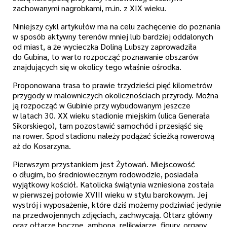
zachowanymi nagrobkami, m.in. z XIX wieku.
Niniejszy cykl artykułów ma na celu zachęcenie do poznania
w sposób aktywny terenów mniej lub bardziej oddalonych
od miast, a że wycieczka Doliną Lubszy zaprowadziła
do Gubina, to warto rozpocząć poznawanie obszarów
znajdujących się w okolicy tego właśnie ośrodka.
Proponowana trasa to prawie trzydzieści pięć kilometrów
przygody w malowniczych okolicznościach przyrody. Można
ją rozpocząć w Gubinie przy wybudowanym jeszcze
w latach 30. XX wieku stadionie miejskim (ulica Generała
Sikorskiego), tam pozostawić samochód i przesiąść się
na rower. Spod stadionu należy podążać ścieżką rowerową
aż do Kosarzyna.
Pierwszym przystankiem jest Żytowań. Miejscowość
o długim, bo średniowiecznym rodowodzie, posiadała
wyjątkowy kościół. Katolicka świątynia wzniesiona została
w pierwszej połowie XVIII wieku w stylu barokowym. Jej
wystrój i wyposażenie, które dziś możemy podziwiać jedynie
na przedwojennych zdjęciach, zachwycają. Ołtarz główny
oraz ołtarze boczne, ambona, relikwiarze, figury, organy