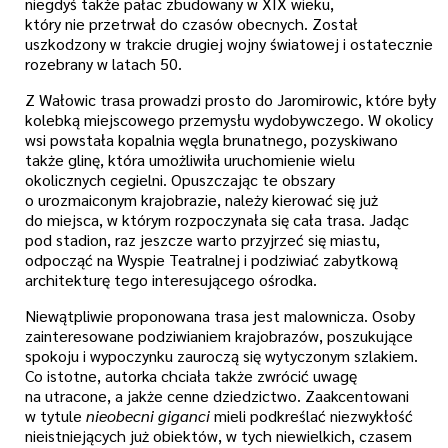
niegdyś także pałac zbudowany w XIX wieku,
który nie przetrwał do czasów obecnych. Został
uszkodzony w trakcie drugiej wojny światowej i ostatecznie
rozebrany w latach 50.
Z Wałowic trasa prowadzi prosto do Jaromirowic, które były
kolebką miejscowego przemysłu wydobywczego. W okolicy
wsi powstała kopalnia węgla brunatnego, pozyskiwano
także glinę, która umożliwiła uruchomienie wielu
okolicznych cegielni. Opuszczając te obszary
o urozmaiconym krajobrazie, należy kierować się już
do miejsca, w którym rozpoczynała się cała trasa. Jadąc
pod stadion, raz jeszcze warto przyjrzeć się miastu,
odpocząć na Wyspie Teatralnej i podziwiać zabytkową
architekturę tego interesującego ośrodka.
Niewątpliwie proponowana trasa jest malownicza. Osoby
zainteresowane podziwianiem krajobrazów, poszukujące
spokoju i wypoczynku zauroczą się wytyczonym szlakiem.
Co istotne, autorka chciała także zwrócić uwagę
na utracone, a jakże cenne dziedzictwo. Zaakcentowani
w tytule
nieobecni giganci
mieli podkreślać niezwykłość
nieistniejących już obiektów, w tych niewielkich, czasem