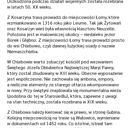
Uszkodzona podczas działań wojennych została rozebrana
w latach 50. XX wieku.
Z Kosarzyna trasa prowadzi do miejscowości Łomy, które
wzmiankowano w 1316 roku jako Leume. Tak jak Żytowań
oraz Kosarzyn wieś była własnością klasztoru Neuzelle.
Położona jest w malowniczej okolicy – niedaleko jezior
Borek i Głębno. Z miejscowości Łomy trasa prowadzi prosto
do wsi Chlebowo, czyli dawnej łużyckiej osady o nazwie
Niemaszchleba.
W Chlebowie warto zobaczyć kościół pod wezwaniem
Świętego Józefa Oblubieńca Najświętszej Maryi Panny,
który został zbudowany w XIII wieku. Obecne wyposażenie
jest współczesne. Nie zachowała się ambona, empory,
a nieliczne elementy ze starego ołtarza wkomponowano
w nowy. Przy świątyni znajdowała się monumentalna wieża
(podobna do tej w Starosiedlu), która, zapewne z uwagi
na stan techniczny, została rozebrana w XIX wieku.
Z Chlebowa należy kierować się w prawo, w stronę Gubina.
Kolejną miejscowością na trasie są Wałowice, wymieniane
w dokumentach od 1452 roku. Co istotne, istniał tam