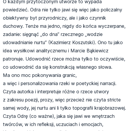
O każdym przytoczonym utworze to wypada
powiedzieć. Odra nie tylko jawi się więc jako policzalny
obiektywny byt przyrodniczy, ale i jako czynnik
duchowy. Tenże ma jedno, nigdy do końca wyczerpane,
zadanie: sięgnąć „do dna” rzecznego „wodzie
udowadnianie nurtu” (Kazimierz Koszutski). Ono tu jako
idea wysiłkowi analitycznemu i Marcie Bąkiewicz
patronuje. Udowodnić rzece można tylko to oczywiście,
co udowodnić da się konstrukcją własnego słowa.
Ma ono moc pokonywania granic,
a więc i personalizowania rzeki w poetyckiej narracji.
Czyta autorka i interpretuje różne o rzece utwory
z zakresu poezji, prozy, więc przecież nie czyta stricte
samej wody, jej nurtu ani li tylko topografii krajobrazowej.
Czyta Odrę (co ważne), jaka się jawi we wnętrzach
twórców, w ich refleksji, uczuciach i emocjach,