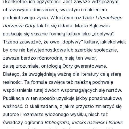
i konkretnej ich egzystencji. Jest zawsze wdzięcznym,
obrazowym odniesieniem, swoistym urealnieniem
podmiotowego życia. W każdym rozdziale
Literackiego
dorzecza Odry
tak to się układa. Marta Bąkiewicz
posługuje się słusznie formułą kultury jako „dopływu”.
Trzeba zauważyć, że owe „dopływy” kultury, jakiekolwiek
by one nie były, jednostkowe lub szerokie społecznie,
zawsze bardzo różnorodne, mają ten walor,
że są zrozumiałe, ontologią Odry gwarantowane.
Dlatego, że uwzględniają ważną dla literatury całą sferę
realności. Ta formuła zawiera też należną pochwałę
współistnienia tutaj dwóch wspomagających się nurtów.
Publikacja w ten sposób uzyskuje jakby ponadnaukową
ważność. O skali zadania, z jakim przyszło zmierzyć się
autorce i rozmiarze włożonego wysiłku, niech też
świadczy ogromna
Bibliografia
,
Indeks nazwisk
i
Indeks