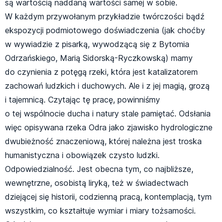
są wartością naddaną wartości samej w sobie.
W każdym przywołanym przykładzie twórczości bądź
ekspozycji podmiotowego doświadczenia (jak choćby
w wywiadzie z pisarką, wywodzącą się z Bytomia
Odrzańskiego, Marią Sidorską-Ryczkowską) mamy
do czynienia z potęgą rzeki, która jest katalizatorem
zachowań ludzkich i duchowych. Ale i z jej magią, grozą
i tajemnicą. Czytając tę pracę, powinniśmy
o tej wspólnocie ducha i natury stale pamiętać. Odsłania
więc opisywana rzeka Odra jako zjawisko hydrologiczne
dwubieżność znaczeniową, której należna jest troska
humanistyczna i obowiązek czysto ludzki.
Odpowiedzialność. Jest obecna tym, co najbliższe,
wewnętrzne, osobistą liryką, też w świadectwach
dziejącej się historii, codzienną pracą, kontemplacją, tym
wszystkim, co kształtuje wymiar i miary tożsamości.