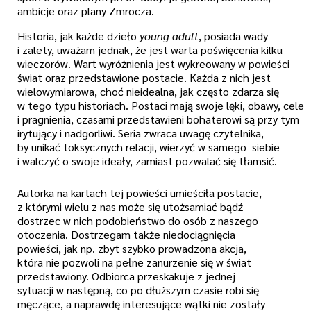
ambicje oraz plany Zmrocza.
Historia, jak każde dzieło
young adult
, posiada wady
i zalety, uważam jednak, że jest warta poświęcenia kilku
wieczorów. Wart wyróżnienia jest wykreowany w powieści
świat oraz przedstawione postacie. Każda z nich jest
wielowymiarowa, choć nieidealna, jak często zdarza się
w tego typu historiach. Postaci mają swoje lęki, obawy, cele
i pragnienia, czasami przedstawieni bohaterowi są przy tym
irytujący i nadgorliwi. Seria zwraca uwagę czytelnika,
by unikać toksycznych relacji, wierzyć w samego siebie
i walczyć o swoje ideały, zamiast pozwalać się tłamsić.
Autorka na kartach tej powieści umieściła postacie,
z którymi wielu z nas może się utożsamiać bądź
dostrzec w nich podobieństwo do osób z naszego
otoczenia. Dostrzegam także niedociągnięcia
powieści, jak np. zbyt szybko prowadzona akcja,
która nie pozwoli na pełne zanurzenie się w świat
przedstawiony. Odbiorca przeskakuje z jednej
sytuacji w następną, co po dłuższym czasie robi się
męczące, a naprawdę interesujące wątki nie zostały