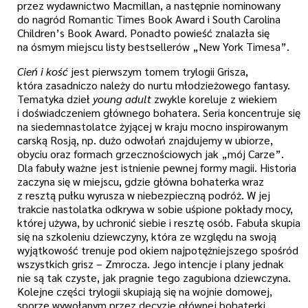
przez wydawnictwo Macmillan, a następnie nominowany
do nagród Romantic Times Book Award i South Carolina
Children’s Book Award. Ponadto powieść znalazła się
na ósmym miejscu listy bestsellerów „New York Timesa”.
Cień i kość
jest pierwszym tomem trylogii Grisza,
która zasadniczo należy do nurtu młodzieżowego fantasy.
Tematyka dzieł
young adult
zwykle koreluje z wiekiem
i doświadczeniem głównego bohatera. Seria koncentruje się
na siedemnastolatce żyjącej w kraju mocno inspirowanym
carską Rosją, np. dużo odwołań znajdujemy w ubiorze,
obyciu oraz formach grzecznościowych jak „mój Carze”.
Dla fabuły ważne jest istnienie pewnej formy magii. Historia
zaczyna się w miejscu, gdzie główna bohaterka wraz
z resztą pułku wyrusza w niebezpieczną podróż. W jej
trakcie nastolatka odkrywa w sobie uśpione pokłady mocy,
której używa, by uchronić siebie i resztę osób. Fabuła skupia
się na szkoleniu dziewczyny, która ze względu na swoją
wyjątkowość trenuje pod okiem najpotężniejszego spośród
wszystkich grisz – Zmrocza. Jego intencje i plany jednak
nie są tak czyste, jak pragnie tego zagubiona dziewczyna.
Kolejne części trylogii skupiają się na wojnie domowej,
sporze wywołanym przez decyzje głównej bohaterki,