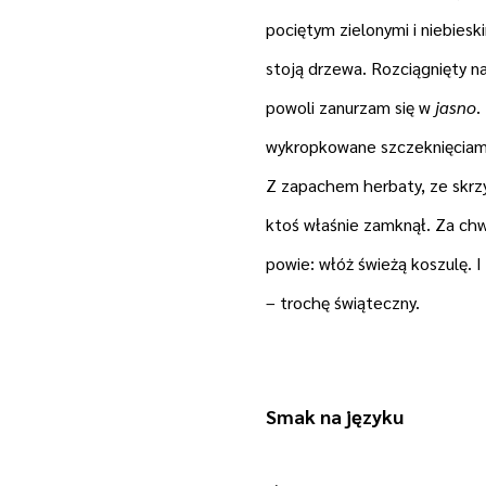
pociętym zielonymi i niebiesk
stoją drzewa. Rozciągnięty na
powoli zanurzam się w
jasno
.
wykropkowane szczeknięciam
Z zapachem herbaty, ze skrzy
ktoś właśnie zamknął. Za chw
powie: włóż świeżą koszulę. I
– trochę świąteczny.
Smak na języku