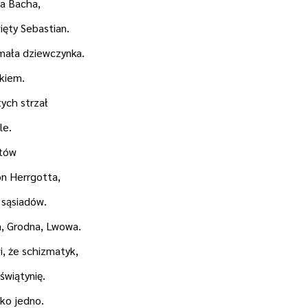
ga Bacha,
ięty Sebastian.
 mała dziewczynka.
kiem.
tych strzał
le.
ntów
on Herrgotta,
 sąsiadów.
, Grodna, Lwowa.
wi, że schizmatyk,
świątynię.
tko jedno.