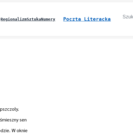
Searc
for:
Poczta Literacka
Regionalizm
Sztuka
Numery
 pszczoły.
 śmieszny sen
odzie. W oknie