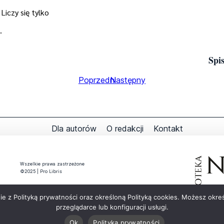
Liczy się tylko
.
Spis
Poprzedni
Następny
Dla autorów
O redakcji
Kontakt
Wszelkie prawa zastrzeżone
©2025 | Pro Libris
Copyright © 2026 – WordPress Theme by
CODECLOVE
dnie z Polityką prywatności oraz określoną Polityką cookies. Możesz ok
Stronę wykonał Adrian Lokś poprzez zaadaptowanie szablonu firmy
przeglądarce lub konfiguracji usługi.
CODECLOVE
Ok
Polityka prywatności