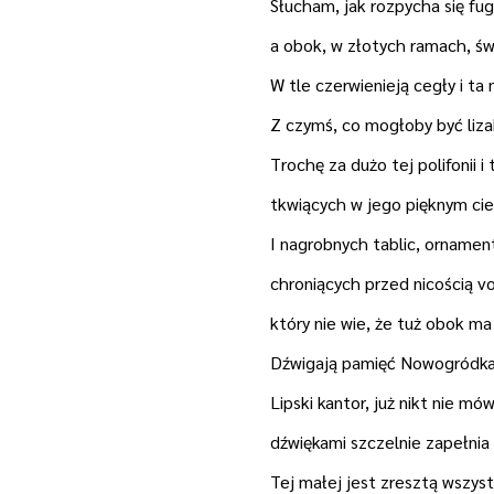
Słucham, jak rozpycha się fu
a obok, w złotych ramach, św
W tle czerwienieją cegły i ta
Z czymś, co mogłoby być liza
Trochę za dużo tej polifonii i 
tkwiących w jego pięknym cie
I nagrobnych tablic, orname
chroniących przed nicością v
który nie wie, że tuż obok ma
Dźwigają pamięć Nowogródka
Lipski kantor, już nikt nie mó
dźwiękami szczelnie zapełnia 
Tej małej jest zresztą wszys