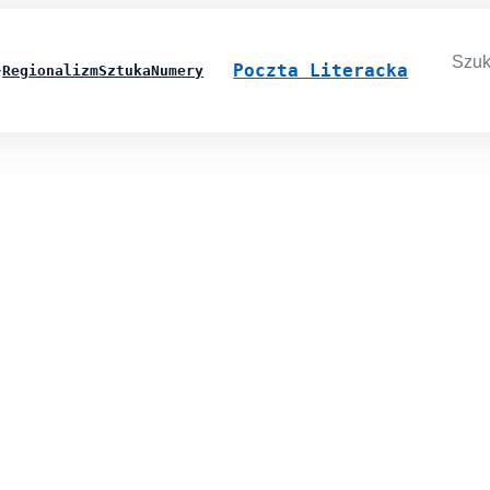
Searc
for:
Poczta Literacka
Regionalizm
Sztuka
Numery