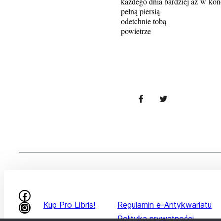
każdego dnia bardziej aż w koń
pełną piersią
odetchnie tobą
powietrze
Kup Pro Libris!
Regulamin e-Antykwariatu
Polityka prywatności