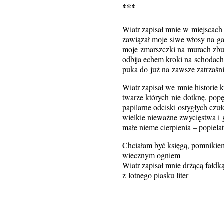
***
Wiatr zapisał mnie w miejscach
zawiązał moje siwe włosy na gał
moje zmarszczki na murach zbu
odbija echem kroki na schodach
puka do już na zawsze zatrzaśn
Wiatr zapisał we mnie historie
twarze których nie dotknę, pop
papilarne odciski ostygłych czuł
wielkie nieważne zwycięstwa i 
małe nieme cierpienia – popiela
Chciałam być księgą, pomnikiem
wiecznym ogniem
Wiatr zapisał mnie drżącą fałdk
z lotnego piasku liter