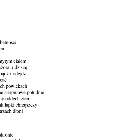
hetności
ca
emytym ciałem
oraj i dzisiaj
bądź i odejdź
acać
ich powiekach
ne sierpniowe południe
cy oddech ziemi
ak łapki chrząszczy
rzach dłoni
skronie