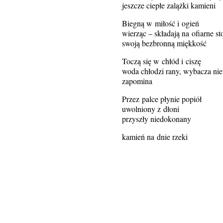
jeszcze ciepłe zalążki kamieni
Biegną w miłość i ogień
wierząc – składają na ofiarne st
swoją bezbronną miękkość
Toczą się w chłód i ciszę
woda chłodzi rany, wybacza ni
zapomina
Przez palce płynie popiół
uwolniony z dłoni
przyszły niedokonany
kamień na dnie rzeki