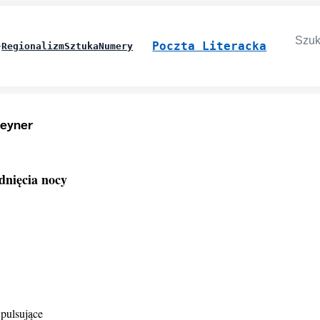
Searc
for:
Poczta Literacka
Regionalizm
Sztuka
Numery
reyner
dnięcia nocy
 pulsujące