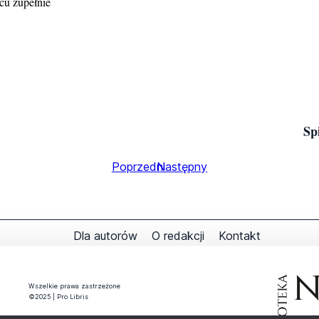
cu zupełnie
Spi
Poprzedni
Następny
Dla autorów
O redakcji
Kontakt
Wszelkie prawa zastrzeżone
©2025 | Pro Libris
Copyright © 2026 – WordPress Theme by
CODECLOVE