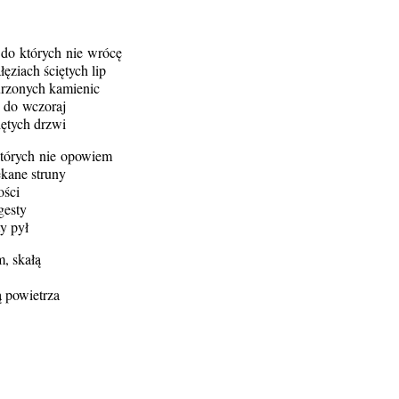
 do których nie wrócę
ęziach ściętych lip
rzonych kamienic
 do wczoraj
iętych drzwi
 których nie opowiem
ękane struny
ości
gesty
ty pył
, skałą
ą powietrza