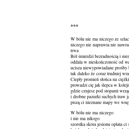
***
W bólu nie ma niczego ze szlac
niczego nie naprawia nie nawra
trwa
Ból śmierdzi bezradnością i ni
oddala w nieskończoność od wcz
ucisza niewypowiadane prośby 
tak daleko że coraz trudniej wr
Ciepły promień słońca na ciężk
prowadzi cię jak ślepca w kolej
gdzie czujesz pod stopami wrzą
i drobne pazurki suchych traw j
piszą ci nieznane mapy we wnęt
W bólu nie ma niczego
i nie ma nikogo
szorstka skóra jesionu oplata ci 