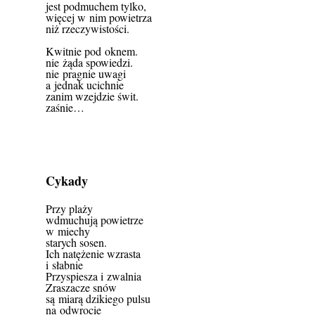
jest podmuchem tylko,
więcej w nim powietrza
niż rzeczywistości.
Kwitnie pod oknem.
nie żąda spowiedzi.
nie pragnie uwagi
a jednak ucichnie
zanim wzejdzie świt.
zaśnie…
Cykady
Przy plaży
wdmuchują powietrze
w miechy
starych sosen.
Ich natężenie wzrasta
i słabnie
Przyspiesza i zwalnia
Zraszacze snów
są miarą dzikiego pulsu
na odwrocie