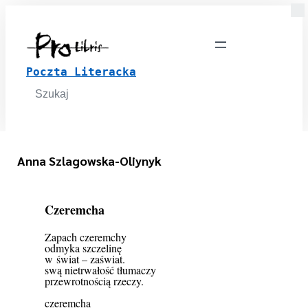
Poczta Literacka
Search
for:
Anna Szlagowska-Oliynyk
Czeremcha
Zapach czeremchy
odmyka szczelinę
w świat – zaświat.
swą nietrwałość tłumaczy
przewrotnością rzeczy.
czeremcha