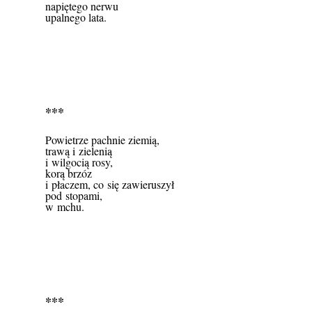
napiętego nerwu
upalnego lata.
***
Powietrze pachnie ziemią,
trawą i zielenią
i wilgocią rosy,
korą brzóz
i płaczem, co się zawieruszył
pod stopami,
w mchu.
***