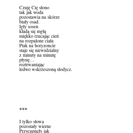
Czuję Cię słono
tak jak woda
pozostawia na skórze
biały osad.
Igły sosen
kładą się mgłą
miękko rzucając cień
na rozpalone ciała
Ptak na horyzoncie
staje się niewidzialny
z minuty na minutę
płynę…
roztrwaniając
ledwo wskrzeszoną słodycz.
***
I tylko słowa
pozostały wierne
Przycupnęły jak