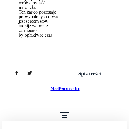
wróble by jeść
mi z ręki.
Ten żar co pozostaje
po wypalonych drwach
jest sercem słów
co bije we mnie
za mocno
by opłakiwać czas.
Spis treści
Następny
Poprzedni