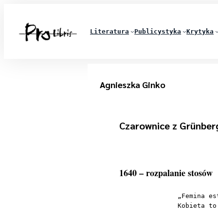
Literatura
Publicystyka
Krytyka
Agnieszka Ginko
Czarownice z Grünberg
1640 – rozpalanie stosów
„Femina es
Kobieta to