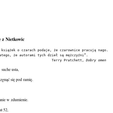
e z Nietkowic
 książek o czarach podaje, że czarownice pracują nago.
atego, że autorami tych dzieł są mężczyźni”.
                          Terry Pratchett, 
Dobry omen
 suche usta,
izgnąć się pod ramię.
mnie w zdumienie.
at 52,