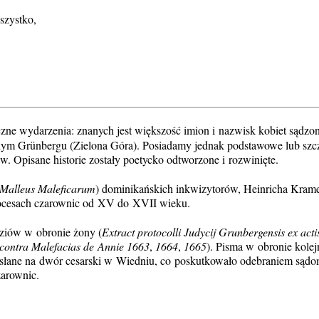
szystko,
zne wydarzenia: znanych jest większość imion i nazwisk kobiet sądzo
nym Grünbergu (Zielona Góra). Posiadamy jednak podstawowe lub sz
w. Opisane historie zostały poetycko odtworzone i rozwinięte.
Malleus Maleficarum
) dominikańskich inkwizytorów, Heinricha Krame
rocesach czarownic od XV do XVII wieku.
ziów w obronie żony (
Extract protocolli Judycij Grunbergensis ex acti
i contra Malefacias de Annie 1663
,
1664
,
1665
). Pisma w obronie kole
esłane na dwór cesarski w Wiedniu, co poskutkowało odebraniem sąd
arownic.