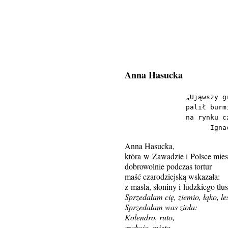
Anna Hasucka
„Ująwszy g
palił burm
na rynku c
      Igna
Anna Hasucka,
która w Zawadzie i Polsce mies
dobrowolnie podczas tortur
maść czarodziejską wskazała:
z masła, słoniny i ludzkiego tłu
Sprzedałam cię, ziemio, łąko, les
Sprzedałam was zioła:
Kolendro, ruto,
szałwio, mięto,