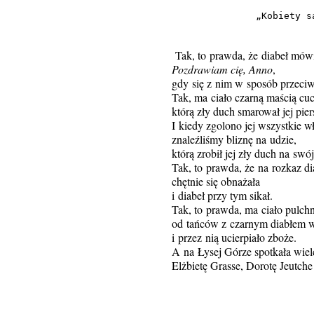
„Kobiety s
          
Tak, to prawda, że diabeł mówi
Pozdrawiam cię, Anno
,
gdy się z nim w sposób przeciw
Tak, ma ciało czarną maścią cu
którą zły duch smarował jej piers
I kiedy zgolono jej wszystkie wł
znaleźliśmy bliznę na udzie,
którą zrobił jej zły duch na swó
Tak, to prawda, że na rozkaz di
chętnie się obnażała
i diabeł przy tym sikał.
Tak, to prawda, ma ciało pulch
od tańców z czarnym diabłem 
i przez nią ucierpiało zboże.
A na Łysej Górze spotkała wie
Elżbietę Grasse, Dorotę Jeutche 