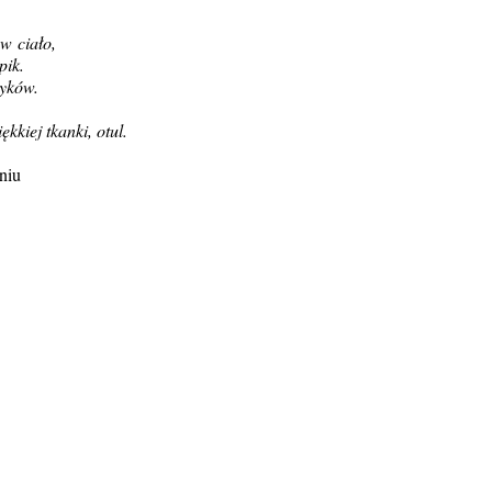
w ciało,
pik.
zyków.
kkiej tkanki, otul.
niu