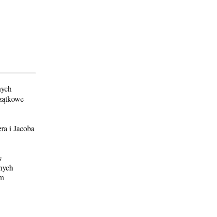
nych
czątkowe
ra i Jacoba
s
jnych
om