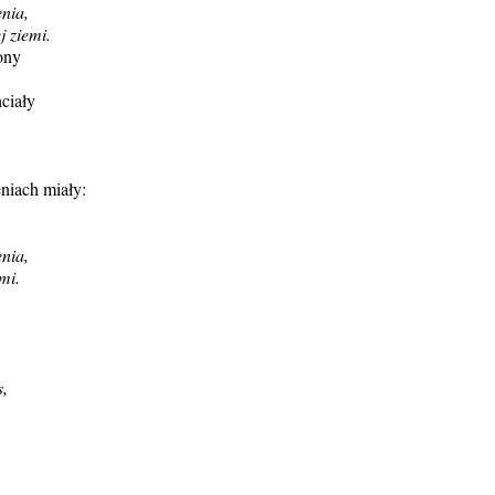
nia,
j ziemi.
ony
hciały
eniach miały:
nia,
mi.
s,