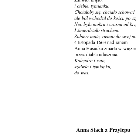
i ciebie, tymianku.
Chciałoby się, chciało schować 
ale ból wchodził do kości, po sz
Noc była mokra i czarna od kr
I śmierdziało strachem.
Zabierz mnie, ziemio do swej mię
4 listopada 1663 nad ranem
Anna Hasucka zmarła w więzie
przez diabła uduszona.
Kolendro i ruto,
szałwio i tymianku,
do was.
Anna Stach z Przylepu