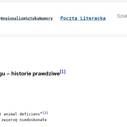
Searc
for:
Poczta Literacka
Regionalizm
Sztuka
Numery
[1]
u – historie prawdziwe
[2]
t animal deficiens”
 zwierzę niedoskonałe