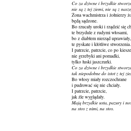
Co za dziwne i brzydkie stworze
nie są z tej ziemi, nie są z nasze
Żona wachmistrza i żołnierzy ż
będą sądzone.
Bo rzucały uroki i rządzić się c
te brzydule z rudymi włosami,
bo z diabłem nierząd uprawiały,
te pyskate i kłótliwe stworzenia.
I patrzcie, patrzcie, co po kiesz
nie grzebyki ani pomadki,
tylko łuski jaszczurki.
Co za dziwne i brzydkie stworze
tak niepodobne do istot z tej zie
Bo włosy miały rozczochrane
i pudrować się nie chciały.
I patrzcie, patrzcie,
jak źle wyglądały.
Mają brzydkie usta, pazury i no
na stos z nimi, na stos.