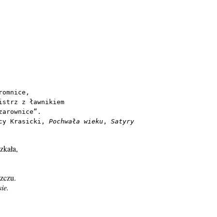
romnice,
istrz z ławnikiem
zarownice”.
cy Krasicki, 
Pochwała wieku
,
 Satyry
zkała,
szczu.
ie.