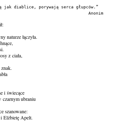
ą jak diablice, porywają serca głupców.”
                                    Anonim
ł:
ny naturze łączyła.
chnące,
i.
osy z ciała,
j znak.
abła
ne i świecące
w czarnym ubraniu
lce szanowane:
i Elżbietę Apelt.