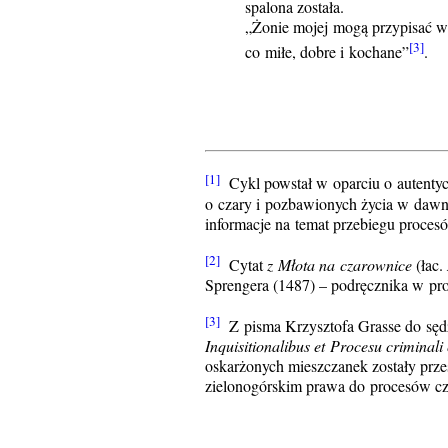
spalona została.
„Żonie mojej mogą przypisać w
[3]
co miłe, dobre i kochane”
.
[1]
Cykl powstał w oparciu o autentyc
o czary i pozbawionych życia w daw
informacje na temat przebiegu procesó
[2]
Cytat
z Młota na czarownice
(łac.
Sprengera (1487) – podręcznika w p
[3]
Z pisma Krzysztofa Grasse do sęd
Inquisitionalibus et Procesu criminal
oskarżonych mieszczanek zostały prz
zielonogórskim prawa do procesów cz