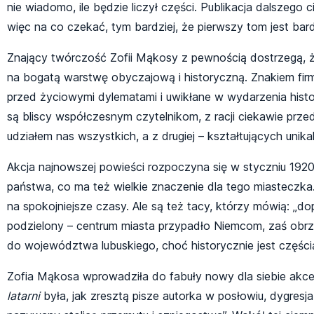
nie wiadomo, ile będzie liczył części. Publikacja dalszego 
więc na co czekać, tym bardziej, że pierwszy tom jest bar
Znający twórczość Zofii Mąkosy z pewnością dostrzegą, 
na bogatą warstwę obyczajową i historyczną. Znakiem fir
przed życiowymi dylematami i uwikłane w wydarzenia hist
są bliscy współczesnym czytelnikom, z racji ciekawie pr
udziałem nas wszystkich, a z drugiej – kształtujących unikal
Akcja najnowszej powieści rozpoczyna się w styczniu 1920
państwa, co ma też wielkie znaczenie dla tego miasteczka.
na spokojniejsze czasy. Ale są też tacy, którzy mówią: „do
podzielony – centrum miasta przypadło Niemcom, zaś obrzeż
do województwa lubuskiego, choć historycznie jest częścią
Zofia Mąkosa wprowadziła do fabuły nowy dla siebie akcen
latarni
była, jak zresztą pisze autorka w posłowiu, dygres