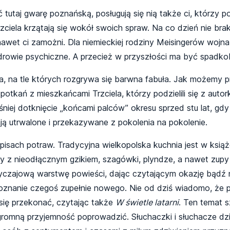
ć tutaj gwarę poznańską, posługują się nią także ci, którzy p
iela krzątają się wokół swoich spraw. Na co dzień nie braku
awet ci zamożni. Dla niemieckiej rodziny Meisingerów wojna
zdrowie psychiczne. A przecież w przyszłości ma być spadko
ia, na tle których rozgrywa się barwna fabuła. Jak możemy 
 spotkań z mieszkańcami Trzciela, którzy podzielili się z au
niej dotknięcie „końcami palców” okresu sprzed stu lat, g
 utrwalone i przekazywane z pokolenia na pokolenie.
pisach potraw. Tradycyjna wielkopolska kuchnia jest w ksią
y z nieodłącznym gzikiem, szagówki, plyndze, a nawet zupy
byczajową warstwę powieści, dając czytającym okazję bądź 
anie czegoś zupełnie nowego. Nie od dziś wiadomo, że pis
ię przekonać, czytając także
W świetle latarni
. Ten temat 
romną przyjemność poprowadzić. Słuchaczki i słuchacze dzie