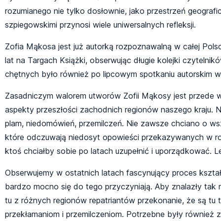
rozumianego nie tylko dosłownie, jako przestrzeń geografic
szpiegowskimi przynosi wiele uniwersalnych refleksji.
Zofia Mąkosa jest już autorką rozpoznawalną w całej Pols
lat na Targach Książki, obserwując długie kolejki czytelni
chętnych było również po lipcowym spotkaniu autorskim w 
Zasadniczym walorem utworów Zofii Mąkosy jest przede ws
aspekty przeszłości zachodnich regionów naszego kraju. Ni
plam, niedomówień, przemilczeń. Nie zawsze chciano o ws
które odczuwają niedosyt opowieści przekazywanych w rodz
ktoś chciałby sobie po latach uzupełnić i uporządkować. L
Obserwujemy w ostatnich latach fascynujący proces kszt
bardzo mocno się do tego przyczyniają. Aby znalazły tak 
tu z różnych regionów repatriantów przekonanie, że są tu t
przekłamaniom i przemilczeniom. Potrzebne były również z