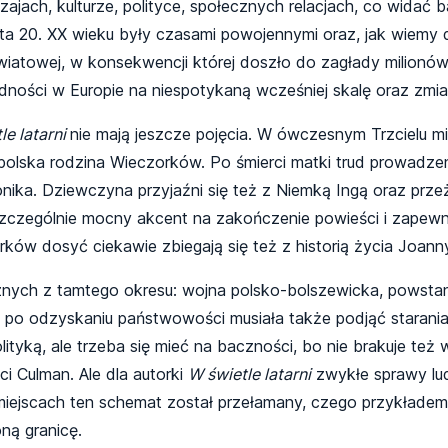
jach, kulturze, polityce, społecznych relacjach, co widać 
a 20. XX wieku były czasami powojennymi oraz, jak wiemy d
wiatowej, w konsekwencji której doszło do zagłady milionów 
ności w Europie na niespotykaną wcześniej skalę oraz zmian
le latarni
nie mają jeszcze pojęcia. W ówczesnym Trzcielu m
j polska rodzina Wieczorków. Po śmierci matki trud prowadz
nika. Dziewczyna przyjaźni się też z Niemką Ingą oraz prz
szczególnie mocny akcent na zakończenie powieści i zapew
ków dosyć ciekawie zbiegają się też z historią życia Joann
nych z tamtego okresu: wojna polsko-bolszewicka, powstania
a po odzyskaniu państwowości musiała także podjąć starania,
olityką, ale trzeba się mieć na baczności, bo nie brakuje też 
i Culman. Ale dla autorki
W świetle latarni
zwykłe sprawy lud
h miejscach ten schemat został przełamany, czego przykła
ną granicę.