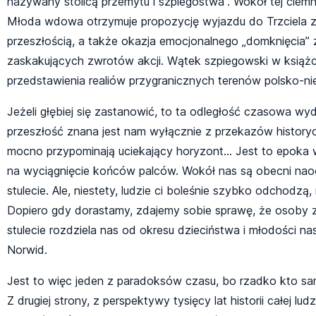
nazywany stolicą przemytu i szpiegostwa”. Wokół tej ciem
Młoda wdowa otrzymuje propozycję wyjazdu do Trzciela z 
przeszłością, a także okazja emocjonalnego „domknięcia” za
zaskakujących zwrotów akcji. Wątek szpiegowski w książce
przedstawienia realiów przygranicznych terenów polsko-nie
Jeżeli głębiej się zastanowić, to ta odległość czasowa wyd
przeszłość znana jest nam wyłącznie z przekazów historyc
mocno przypominają uciekający horyzont… Jest to epoka w kt
na wyciągnięcie końców palców. Wokół nas są obecni naoc
stulecie. Ale, niestety, ludzie ci boleśnie szybko odchodz
Dopiero gdy dorastamy, zdajemy sobie sprawę, że osoby z
stulecie rozdziela nas od okresu dzieciństwa i młodości nas
Norwid.
Jest to więc jeden z paradoksów czasu, bo rzadko kto sa
Z drugiej strony, z perspektywy tysięcy lat historii całej lu