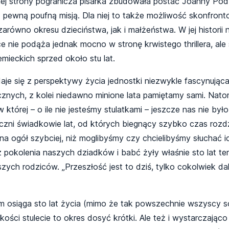
nej strony pogranicza pisarka zbudowała postać Joanny Podb
pewną poufną misją. Dla niej to także możliwość skonfronto
równo okresu dzieciństwa, jak i małżeństwa. W jej historii ni
 nie podąża jednak mocno w stronę krwistego thrillera, ale
mieckich sprzed około stu lat.
aje się z perspektywy życia jednostki niezwykle fascynująca 
znych, z kolei niedawno minione lata pamiętamy sami. Nato
órej – o ile nie jesteśmy stulatkami – jeszcze nas nie było,
zni świadkowie lat, od których biegnący szybko czas rozdz
ą, na ogół szybciej, niż moglibyśmy czy chcielibyśmy słuchać 
 pokolenia naszych dziadków i babć żyły właśnie sto lat te
zych rodziców. „Przeszłość jest to dziś, tylko cokolwiek dalej
m osiąga sto lat życia (mimo że tak powszechnie wszyscy 
dzkości stulecie to okres dosyć krótki. Ale też i wystarczająco