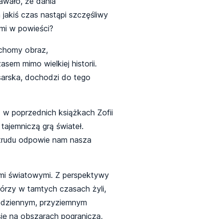
awało, że dania
jakiś czas nastąpi szczęśliwy
mi w powieści?
uchomy obraz,
sem mimo wielkiej historii.
sarska, dochodzi do tego
ż w poprzednich książkach Zofii
ajemniczą grą świateł.
z trudu odpowie nam nasza
ami światowymi. Z perspektywy
tórzy w tamtych czasach żyli,
codziennym, przyziemnym
się na obszarach pogranicza,