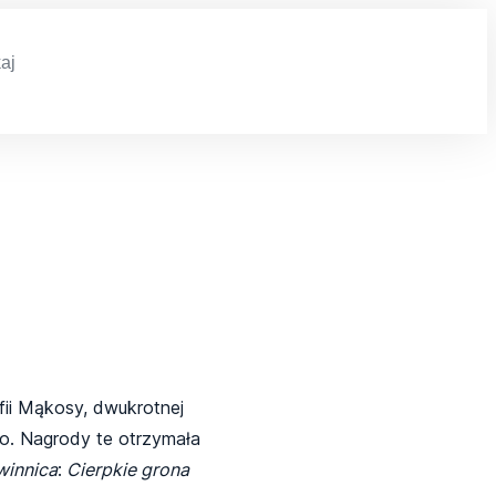
h
fii Mąkosy, dwukrotnej
go. Nagrody te otrzymała
winnica
:
Cierpkie grona