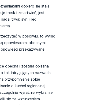
oznaniakami dopiero się stają
je trosk i zmartwień, jest
 nadal trwa; syn Fred
biercą…
przeczytać w posłowiu, to wynik
torką opowieściami obecnymi
dy opowieści przekazywane
żce obecna i została opisana
 o tak intrygujących nazwach
na przypomnienie sobie
anie o kuchni regionalnej
szczególnie wyraźnie wybrzmiał
lili się ze wzruszeniem