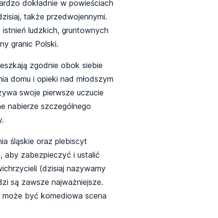
bardzo dokładnie w powieściach
zisiaj, także przedwojennymi.
istnień ludzkich, gruntownych
y granic Polski.
ieszkają zgodnie obok siebie
enia domu i opieki nad młodszym
eżywa swoje pierwsze uczucie
ne nabierze szczególnego
y.
 śląskie oraz plebiscyt
 aby zabezpieczyć i ustalić
wichrzycieli (dzisiaj nazywamy
zi są zawsze najważniejsze.
dem może być komediowa scena