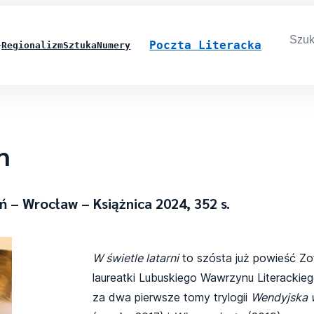
Searc
for:
Poczta Literacka
Regionalizm
Sztuka
Numery
h
ń – Wrocław – Książnica 2024, 352 s.
W świetle latarni
to szósta już powieść Zo
laureatki Lubuskiego Wawrzynu Literackie
za dwa pierwsze tomy trylogii
Wendyjska 