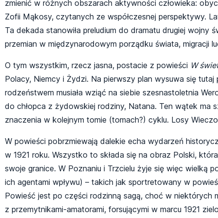
zmienić w różnych obszarach aktywności człowieka: obycza
Zofii Mąkosy, czytanych ze współczesnej perspektywy. Lat
Ta dekada stanowiła preludium do dramatu drugiej wojny ś
przemian w międzynarodowym porządku świata, migracji lud
O tym wszystkim, rzecz jasna, postacie z powieści
W świet
Polacy, Niemcy i Żydzi. Na pierwszy plan wysuwa się tuta
rodzeństwem musiała wziąć na siebie szesnastoletnia Wero
do chłopca z żydowskiej rodziny, Natana. Ten wątek ma 
znaczenia w kolejnym tomie (tomach?) cyklu. Losy Wieczor
W powieści pobrzmiewają dalekie echa wydarzeń historycz
w 1921 roku. Wszystko to składa się na obraz Polski, któr
swoje granice. W Poznaniu i Trzcielu żyje się więc wielką p
ich agentami wpływu) – takich jak sportretowany w powieśc
Powieść jest po części rodzinną sagą, choć w niektóryc
z przemytnikami-amatorami, forsującymi w marcu 1921 zielo