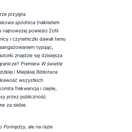
rze przyjęta
akowa spódnica
(nakładem
 najnowszej powieści Zofii
icy i czytelniczki dawali temu
aangażowaniem typując,
torki znajdzie się dzisiejsza
ogranicze? Premiera
W świetle
kiej i Miejskiej Bibliotece
iekawość wszystkich
mita frekwencja i ciepłe,
osy przez publiczność
e za siebie.
go
Pomiędzy
, ale na razie