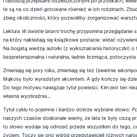
i radością przepisami odziedziczonymi po przodkach, wiel
te są na co dzień gotowane również w ich rodzinach. Zbud
zbieg okoliczności, który pozwoliłby zorganizować warsz
Lektura
W świetle latarni
trochę przypomina przeglądanie st
na który nakładają się książkowe postacie: widać ożywienie
Na bogatą wiedzę autorki (z wykształcenia historyczki) o
bezpretensjonalna i naturalna, ładnie brzmiąca, potoczyst
Zmieniają się pory roku, zmieniają się też (świetnie wkom
Mąkosy było wyrazistym akcentem. A gdy kończy się dzień
Do tego motywu nawiązuje tytuł powieści. Kim jest ten nie
własna wyobraźnia…
Tytuł cyklu to pojemne i bardzo dobrze wybrane słowo:
P
naszych czasów doskonale wiemy, że lata te były ciszą prze
to słowo wydaje się odnosić przede wszystkim do tego, c
życiem. Toczy się ono wśród przedstawicieli różnych narod