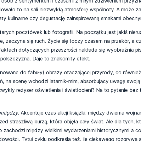
e osób z sentymentem i czasami z miłym zdziwieniem przyzn
owało to na sali niezwykłą atmosferę wspólnoty. A może za 
taty kulinarne czy degustację zainspirowaną smakami obecny
arych pocztówek lub fotografii. Na początku jest jakiś nier
, zaczyna się ruch. Życie się toczy czasem na przekór, a cza
 faktach dotyczących przeszłości nakłada się wyobraźnia pi
a polszczyzna. Daje to znakomity efekt.
ponowane do fabuły) obrazy otaczającej przyrody, co równie
, na scenę wchodzi latarnik-mim, absorbujący uwagę swoją t
zwykły reżyser oświetlenia i światłocieni? Na to pytanie be
omiędzy
. Akcentuje czas akcji książki: między dwiema wojn
d straszliwą burzą, która objęła cały świat. Ale dla tych, k
o zachodzi między wielkimi wydarzeniami historycznymi a 
owości. Tytuł cyklu podkreśla też, ile ciekawego rozgrywa 