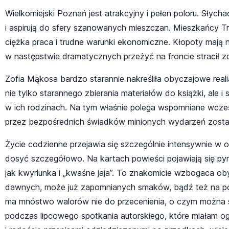
Wielkomiejski Poznań jest atrakcyjny i pełen poloru. Słycha
i aspirują do sfery szanowanych mieszczan. Mieszkańcy Trzc
ciężka praca i trudne warunki ekonomiczne. Kłopoty mają n
w następstwie dramatycznych przeżyć na froncie stracił 
Zofia Mąkosa bardzo starannie nakreśliła obyczajowe real
nie tylko starannego zbierania materiałów do książki, ale i
w ich rodzinach. Na tym właśnie polega wspomniane wcześ
przez bezpośrednich świadków minionych wydarzeń zostają
Życie codzienne przejawia się szczególnie intensywnie w o
dosyć szczegółowo. Na kartach powieści pojawiają się pyr
jak kwyrlunka i „kwaśne jaja”. To znakomicie wzbogaca o
dawnych, może już zapomnianych smaków, bądź też na pozn
ma mnóstwo walorów nie do przecenienia, o czym można s
podczas lipcowego spotkania autorskiego, które miałam og