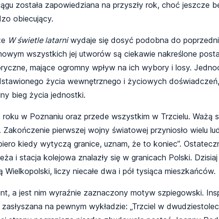
ciągu została zapowiedziana na przyszły rok, choć jeszcze bez
dzo obiecujący.
że
W świetle latarni
wydaje się dosyć podobna do poprzednic
mowym wszystkich jej utworów są ciekawie nakreślone posta
oryczne, mające ogromny wpływ na ich wybory i losy. Jednoc
zedstawionego życia wewnętrznego i życiowych doświadczeń,
ny bieg życia jednostki.
 roku w Poznaniu oraz przede wszystkim w Trzcielu. Ważą si
 Zakończenie pierwszej wojny światowej przyniosło wielu lud
piero kiedy wytyczą granice, uznam, że to koniec”. Ostatecz
a i stacja kolejowa znalazły się w granicach Polski. Dzisia
 Wielkopolski, liczy niecałe dwa i pół tysiąca mieszkańców.
t, a jest nim wyraźnie zaznaczony motyw szpiegowski. Insp
ja zasłyszana na pewnym wykładzie: „Trzciel w dwudziestol