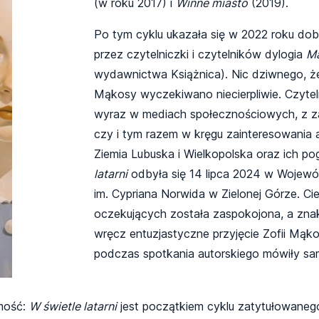
(w roku 2017) i
Winne miasto
(2019).
Po tym cyklu ukazała się w 2022 roku dob
przez czytelniczki i czytelników dylogia
M
wydawnictwa Książnica). Nic dziwnego, że
Mąkosy wyczekiwano niecierpliwie. Czyteln
wyraz w mediach społecznościowych, z z
czy i tym razem w kręgu zainteresowania au
Ziemia Lubuska i Wielkopolska oraz ich p
latarni
odbyła się 14 lipca 2024 w Wojewódz
im. Cypriana Norwida w Zielonej Górze. C
oczekujących została zaspokojona, a znako
wręcz entuzjastyczne przyjęcie Zofii Mąk
podczas spotkania autorskiego mówiły sam
omość:
W świetle latarni
jest początkiem cyklu zatytułowane