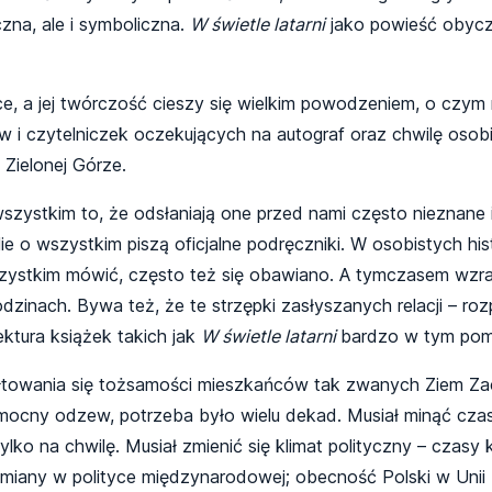
zna, ale i symboliczna.
W świetle latarni
jako powieść obycz
ce, a jej twórczość cieszy się wielkim powodzeniem, o czy
ków i czytelniczek oczekujących na autograf oraz chwilę oso
Zielonej Górze.
zystkim to, że odsłaniają one przed nami często nieznane 
e o wszystkim piszą oficjalne podręczniki. W osobistych his
zystkim mówić, często też się obawiano. A tymczasem wzras
inach. Bywa też, że te strzępki zasłyszanych relacji – roz
ektura książek takich jak
W świetle latarni
bardzo w tym pom
ałtowania się tożsamości mieszkańców tak zwanych Ziem Zac
mocny odzew, potrzeba było wielu dekad. Musiał minąć czas
ylko na chwilę. Musiał zmienić się klimat polityczny – czasy
miany w polityce międzynarodowej; obecność Polski w Unii E