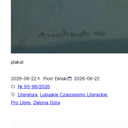
plakat
2026-06-22
Piotr Eliński
2026-06-22
Nr 95-96/2026
Literatura
, 
Lubuskie Czasopismo Literackie
, 
Pro Libris
, 
Zielona Góra