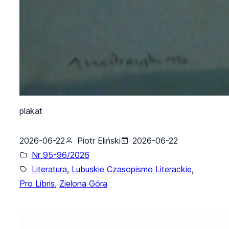
plakat
2026-06-22
Piotr Eliński
2026-06-22
Nr 95-96/2026
Literatura
, 
Lubuskie Czasopismo Literackie
, 
Pro Libris
, 
Zielona Góra