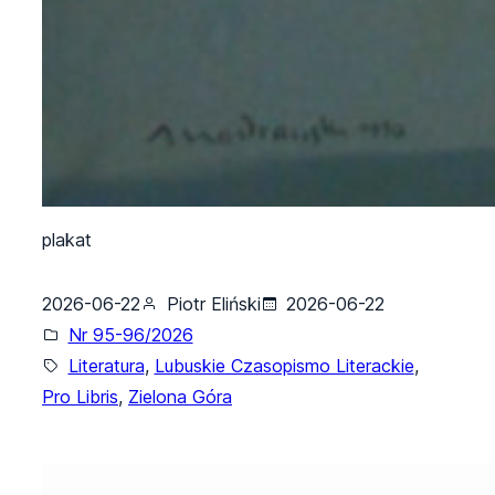
plakat
2026-06-22
Piotr Eliński
2026-06-22
Nr 95-96/2026
Literatura
, 
Lubuskie Czasopismo Literackie
, 
Pro Libris
, 
Zielona Góra