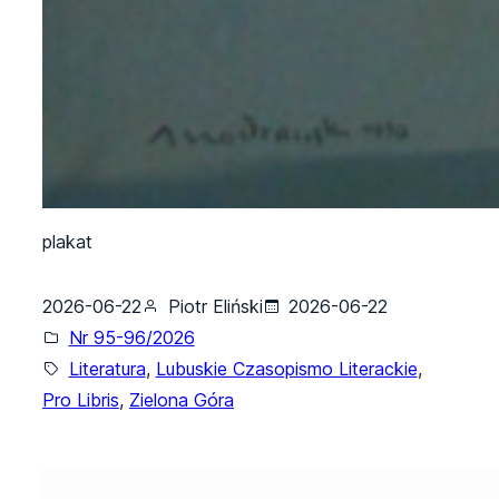
plakat
2026-06-22
Piotr Eliński
2026-06-22
Nr 95-96/2026
Literatura
, 
Lubuskie Czasopismo Literackie
, 
Pro Libris
, 
Zielona Góra