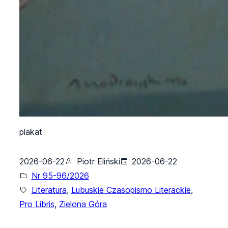
plakat
2026-06-22
Piotr Eliński
2026-06-22
Nr 95-96/2026
Literatura
, 
Lubuskie Czasopismo Literackie
, 
Pro Libris
, 
Zielona Góra