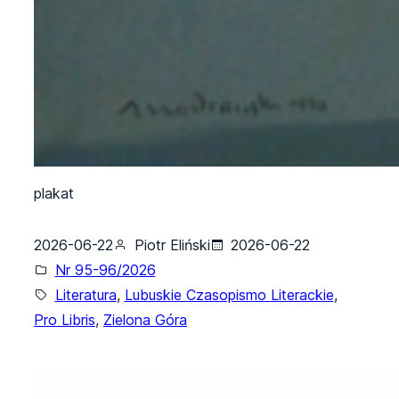
plakat
2026-06-22
Piotr Eliński
2026-06-22
Nr 95-96/2026
Literatura
, 
Lubuskie Czasopismo Literackie
, 
Pro Libris
, 
Zielona Góra