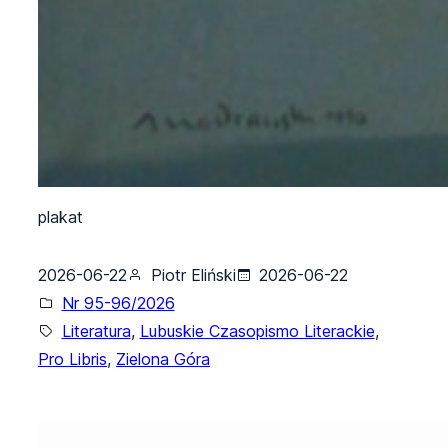
plakat
2026-06-22
Piotr Eliński
2026-06-22
Nr 95-96/2026
Literatura
, 
Lubuskie Czasopismo Literackie
, 
Pro Libris
, 
Zielona Góra