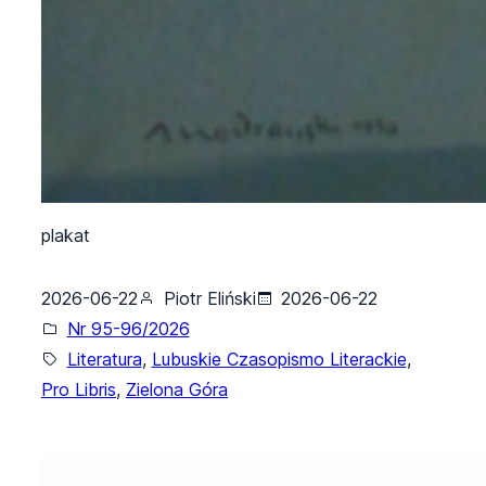
plakat
2026-06-22
Piotr Eliński
2026-06-22
Nr 95-96/2026
Literatura
, 
Lubuskie Czasopismo Literackie
, 
Pro Libris
, 
Zielona Góra