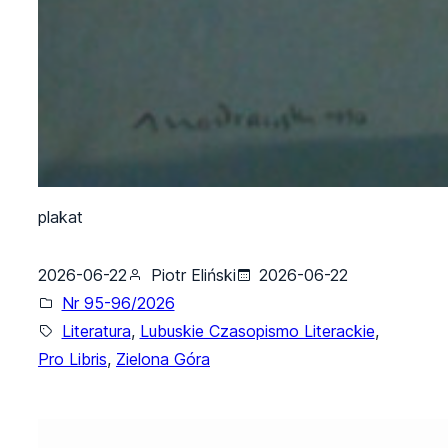
plakat
2026-06-22
Piotr Eliński
2026-06-22
Nr 95-96/2026
Literatura
, 
Lubuskie Czasopismo Literackie
, 
Pro Libris
, 
Zielona Góra