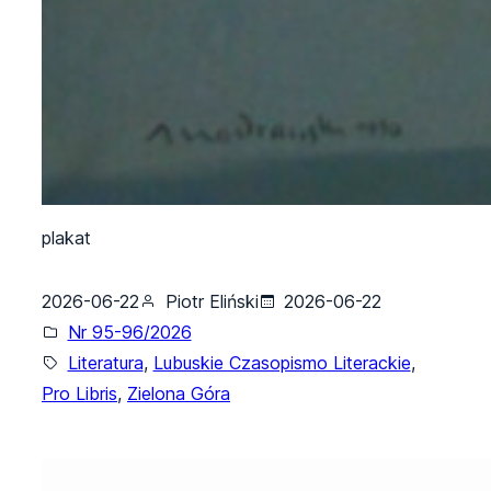
plakat
2026-06-22
Piotr Eliński
2026-06-22
Nr 95-96/2026
Literatura
, 
Lubuskie Czasopismo Literackie
, 
Pro Libris
, 
Zielona Góra