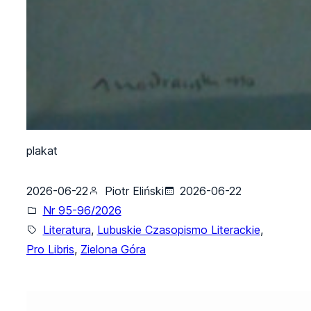
plakat
2026-06-22
Piotr Eliński
2026-06-22
Nr 95-96/2026
Literatura
, 
Lubuskie Czasopismo Literackie
, 
Pro Libris
, 
Zielona Góra