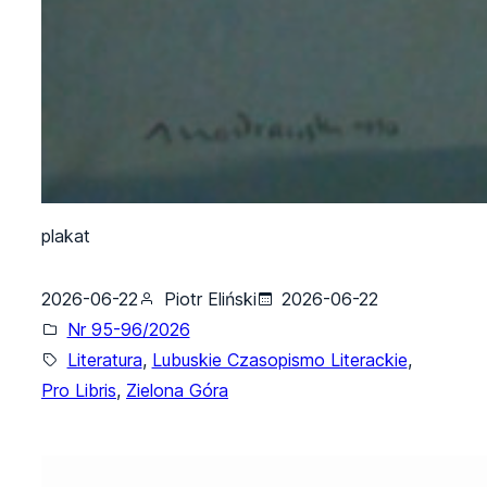
plakat
2026-06-22
Piotr Eliński
2026-06-22
Nr 95-96/2026
Literatura
, 
Lubuskie Czasopismo Literackie
, 
Pro Libris
, 
Zielona Góra