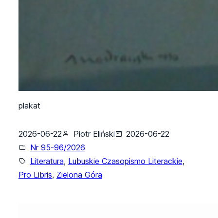
plakat
2026-06-22
Piotr Eliński
2026-06-22
Nr 95-96/2026
Literatura
, 
Lubuskie Czasopismo Literackie
, 
Pro Libris
, 
Zielona Góra