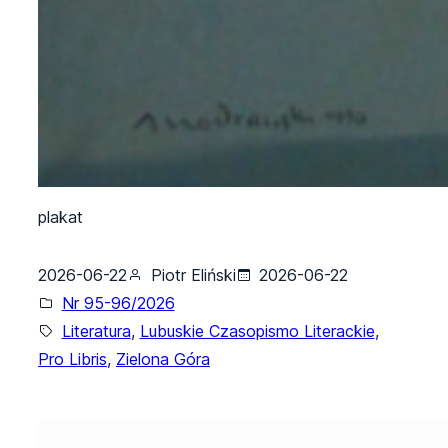
plakat
2026-06-22
Piotr Eliński
2026-06-22
Nr 95-96/2026
Literatura
, 
Lubuskie Czasopismo Literackie
, 
Pro Libris
, 
Zielona Góra