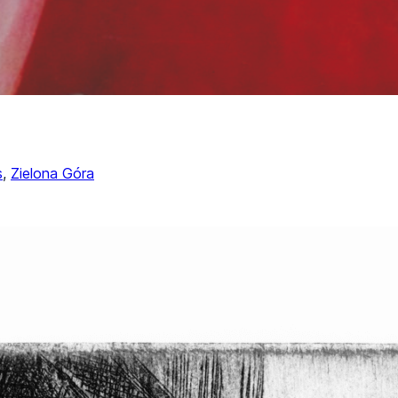
s
, 
Zielona Góra