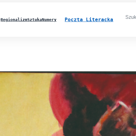
Searc
for:
Poczta Literacka
Regionalizm
Sztuka
Numery