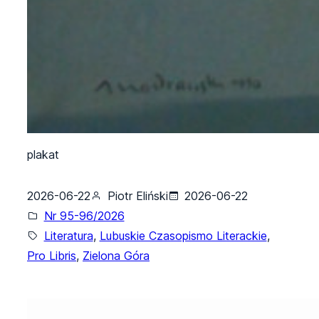
plakat
2026-06-22
Piotr Eliński
2026-06-22
Nr 95-96/2026
Literatura
, 
Lubuskie Czasopismo Literackie
, 
Pro Libris
, 
Zielona Góra