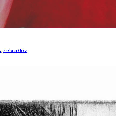
s
, 
Zielona Góra