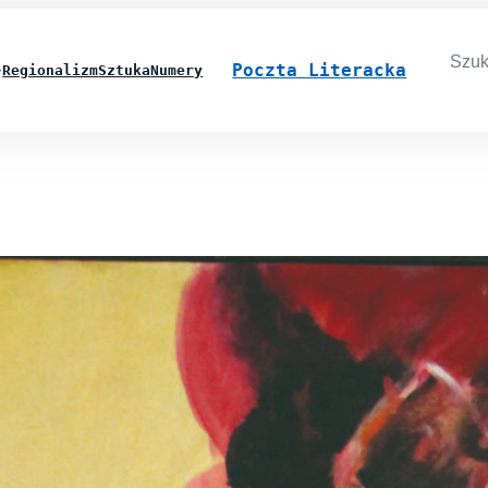
Searc
for:
Poczta Literacka
Regionalizm
Sztuka
Numery