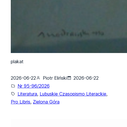
plakat
2026-06-22
Piotr Eliński
2026-06-22
Nr 95-96/2026
Literatura
, 
Lubuskie Czasopismo Literackie
, 
Pro Libris
, 
Zielona Góra