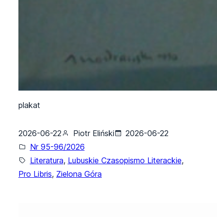
plakat
2026-06-22
Piotr Eliński
2026-06-22
Nr 95-96/2026
Literatura
, 
Lubuskie Czasopismo Literackie
, 
Pro Libris
, 
Zielona Góra