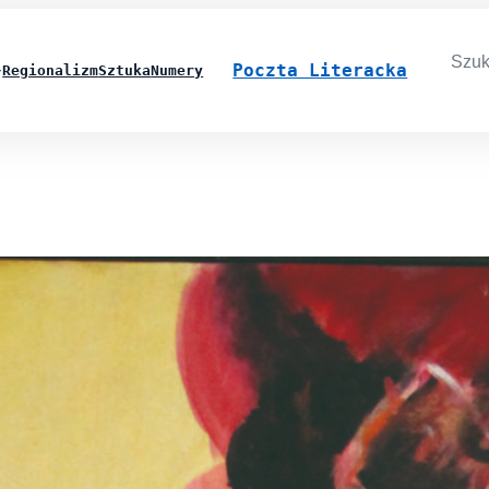
Searc
for:
Poczta Literacka
Regionalizm
Sztuka
Numery