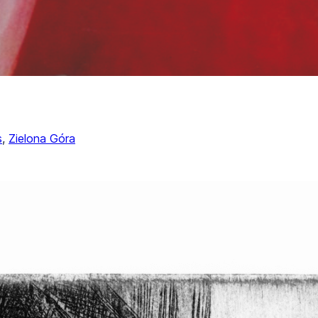
s
, 
Zielona Góra